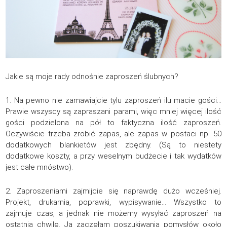
Jakie są moje rady odnośnie zaproszeń ślubnych?
1. Na pewno nie zamawiajcie tylu zaproszeń ilu macie gości…
Prawie wszyscy są zapraszani parami, więc mniej więcej ilość
gości podzielona na pół to faktyczna ilość zaproszeń.
Oczywiście trzeba zrobić zapas, ale zapas w postaci np. 50
dodatkowych blankietów jest zbędny. (Są to niestety
dodatkowe koszty, a przy weselnym budżecie i tak wydatków
jest całe mnóstwo).
2. Zaproszeniami zajmijcie się naprawdę dużo wcześniej.
Projekt, drukarnia, poprawki, wypisywanie… Wszystko to
zajmuje czas, a jednak nie możemy wysyłać zaproszeń na
ostatnią chwilę. Ja zaczęłam poszukiwania pomysłów około