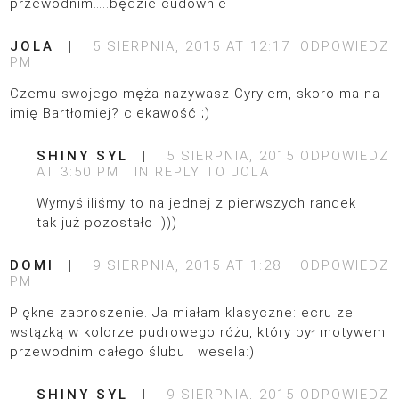
przewodnim…..będzie cudownie
JOLA
5 SIERPNIA, 2015 AT 12:17
ODPOWIEDZ
PM
Czemu swojego męża nazywasz Cyrylem, skoro ma na
imię Bartłomiej? ciekawość ;)
SHINY SYL
5 SIERPNIA, 2015
ODPOWIEDZ
AT 3:50 PM
IN REPLY TO
JOLA
Wymyśliliśmy to na jednej z pierwszych randek i
tak już pozostało :)))
DOMI
9 SIERPNIA, 2015 AT 1:28
ODPOWIEDZ
PM
Piękne zaproszenie. Ja miałam klasyczne: ecru ze
wstążką w kolorze pudrowego różu, który był motywem
przewodnim całego ślubu i wesela:)
SHINY SYL
9 SIERPNIA, 2015
ODPOWIEDZ