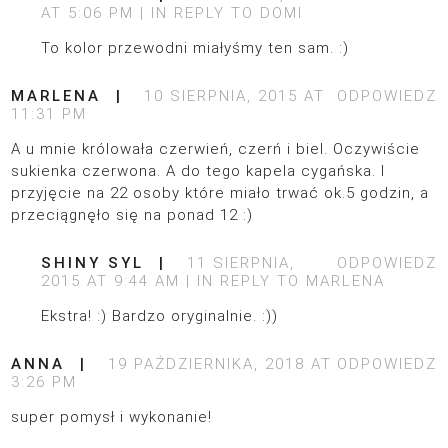
AT 5:06 PM
IN REPLY TO
DOMI
To kolor przewodni miałyśmy ten sam. :)
MARLENA
10 SIERPNIA, 2015 AT
ODPOWIEDZ
11:31 PM
A u mnie królowała czerwień, czerń i biel. Oczywiście
sukienka czerwona. A do tego kapela cygańska. I
przyjęcie na 22 osoby które miało trwać ok.5 godzin, a
przeciągnęło się na ponad 12 :)
SHINY SYL
11 SIERPNIA,
ODPOWIEDZ
2015 AT 9:44 AM
IN REPLY TO
MARLENA
Ekstra! :) Bardzo oryginalnie. :))
ANNA
19 PAŹDZIERNIKA, 2018 AT
ODPOWIEDZ
3:26 PM
super pomysł i wykonanie!