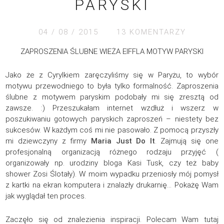
PARYSKI
04 / 08 / 2015
13 KOMENTARZY
ZAPROSZENIA ŚLUBNE WIEŻA EIFFLA MOTYW PARYSKI
Jako że z Cyrylkiem zaręczyliśmy się w Paryżu, to wybór
motywu przewodniego to była tylko formalność. Zaproszenia
ślubne z motywem paryskim podobały mi się zresztą od
zawsze. :) Przeszukałam internet wzdłuż i wszerz w
poszukiwaniu gotowych paryskich zaproszeń – niestety bez
sukcesów. W każdym coś mi nie pasowało. Z pomocą przyszły
mi dziewczyny z firmy
Maria Just Do It
. Zajmują się one
profesjonalną organizacją różnego rodzaju przyjęć (
organizowały np. urodziny bloga Kasi Tusk, czy też baby
shower Zosi Ślotały). W moim wypadku przeniosły mój pomysł
z kartki na ekran komputera i znalazły drukarnię… Pokażę Wam
jak wyglądał ten proces.
Zaczęło się od znalezienia inspiracji. Polecam Wam tutaj