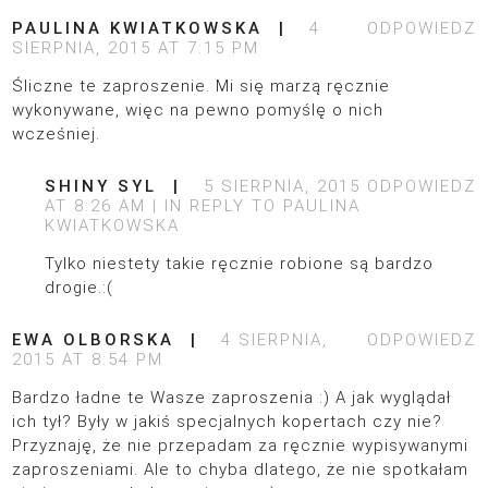
PAULINA KWIATKOWSKA
4
ODPOWIEDZ
SIERPNIA, 2015 AT 7:15 PM
Śliczne te zaproszenie. Mi się marzą ręcznie
wykonywane, więc na pewno pomyślę o nich
wcześniej.
SHINY SYL
5 SIERPNIA, 2015
ODPOWIEDZ
AT 8:26 AM
IN REPLY TO
PAULINA
KWIATKOWSKA
Tylko niestety takie ręcznie robione są bardzo
drogie.:(
EWA OLBORSKA
4 SIERPNIA,
ODPOWIEDZ
2015 AT 8:54 PM
Bardzo ładne te Wasze zaproszenia :) A jak wyglądał
ich tył? Były w jakiś specjalnych kopertach czy nie?
Przyznaję, że nie przepadam za ręcznie wypisywanymi
zaproszeniami. Ale to chyba dlatego, że nie spotkałam