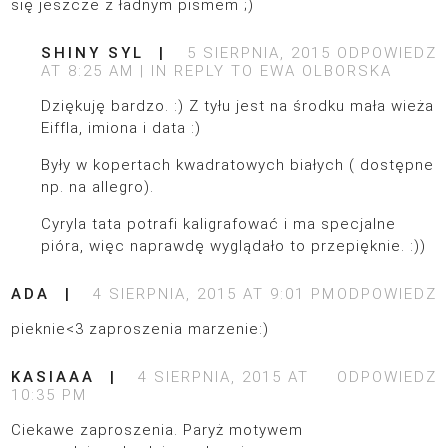
się jeszcze z ładnym pismem ;)
SHINY SYL
5 SIERPNIA, 2015
ODPOWIEDZ
AT 8:25 AM
IN REPLY TO
EWA OLBORSKA
Dziękuję bardzo. :) Z tyłu jest na środku mała wieża
Eiffla, imiona i data :)
Były w kopertach kwadratowych białych ( dostępne
np. na allegro).
Cyryla tata potrafi kaligrafować i ma specjalne
pióra, więc naprawdę wyglądało to przepięknie. :))
ADA
4 SIERPNIA, 2015 AT 9:01 PM
ODPOWIEDZ
pieknie<3 zaproszenia marzenie:)
KASIAAA
4 SIERPNIA, 2015 AT
ODPOWIEDZ
10:35 PM
Ciekawe zaproszenia. Paryż motywem