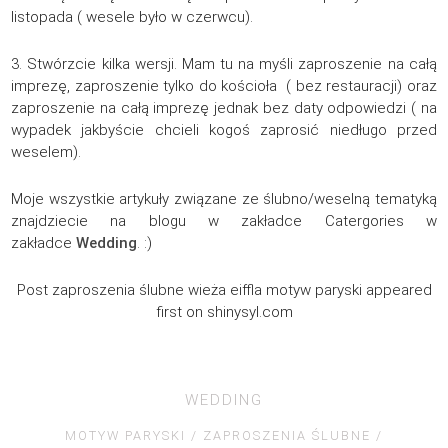
listopada ( wesele było w czerwcu).
3. Stwórzcie kilka wersji. Mam tu na myśli zaproszenie na całą
imprezę, zaproszenie tylko do kościoła ( bez restauracji) oraz
zaproszenie na całą imprezę jednak bez daty odpowiedzi ( na
wypadek jakbyście chcieli kogoś zaprosić niedługo przed
weselem).
Moje wszystkie artykuły związane ze ślubno/weselną tematyką
znajdziecie na blogu w zakładce Catergories w
zakładce
Wedding
. :)
Post zaproszenia ślubne wieża eiffla motyw paryski appeared
first on shinysyl.com
WEDDING
MOTYW PARYSKI
ZAPROSZENIA ŚLUBNE