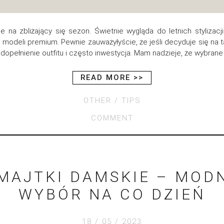
 na zbliżający się sezon. Świetnie wygląda do letnich stylizacj
modeli premium. Pewnie zauważyłyście, że jeśli decyduje się na t
 dopełnienie outfitu i często inwestycja. Mam nadzieje, że wybrane 
READ MORE >>
OTHER
TIPS
COMMENT
AJTKI DAMSKIE – MOD
WYBÓR NA CO DZIEŃ
18 / 05 / 2023