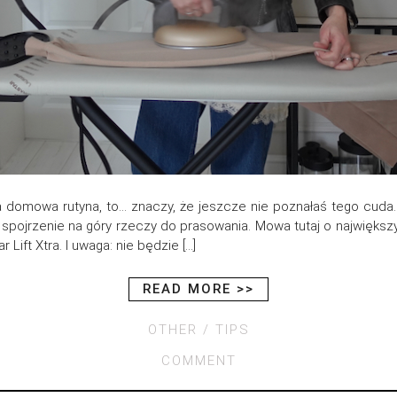
 domowa rutyna, to… znaczy, że jeszcze nie poznałaś tego cuda. D
e spojrzenie na góry rzeczy do prasowania. Mowa tutaj o najwięk
Lift Xtra. I uwaga: nie będzie […]
READ MORE >>
OTHER
TIPS
COMMENT