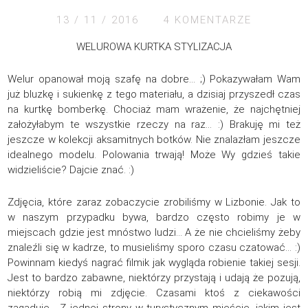
13 / 11 / 2016
4 KOMENTARZE
WELUROWA KURTKA STYLIZACJA
Welur opanował moją szafę na dobre… ;) Pokazywałam Wam
już bluzkę i sukienkę z tego materiału, a dzisiaj przyszedł czas
na kurtkę bomberkę. Chociaż mam wrażenie, że najchętniej
założyłabym te wszystkie rzeczy na raz… :) Brakuję mi też
jeszcze w kolekcji aksamitnych botków. Nie znalazłam jeszcze
idealnego modelu. Polowania trwają! Może Wy gdzieś takie
widzieliście? Dajcie znać. :)
Zdjęcia, które zaraz zobaczycie zrobiliśmy w Lizbonie. Jak to
w naszym przypadku bywa, bardzo często robimy je w
miejscach gdzie jest mnóstwo ludzi… A że nie chcieliśmy żeby
znaleźli się w kadrze, to musieliśmy sporo czasu czatować… :)
Powinnam kiedyś nagrać filmik jak wygląda robienie takiej sesji.
Jest to bardzo zabawne, niektórzy przystają i udają że pozują,
niektórzy robią mi zdjęcie. Czasami ktoś z ciekawości