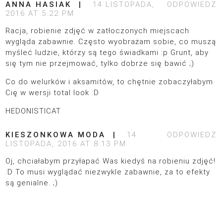
ANNA HASIAK
14 LISTOPADA,
ODPOWIEDZ
2016 AT 5:22 PM
Racja, robienie zdjęć w zatłoczonych miejscach
wygląda zabawnie. Często wyobrażam sobie, co muszą
myśleć ludzie, którzy są tego świadkami :p Grunt, aby
się tym nie przejmować, tylko dobrze się bawić ;)
Co do welurków i aksamitów, to chętnie zobaczyłabym
Cię w wersji total look :D
HEDONISTICAT
KIESZONKOWA MODA
14
ODPOWIEDZ
LISTOPADA, 2016 AT 8:13 PM
Oj, chciałabym przyłapać Was kiedyś na robieniu zdjęć!
:D To musi wyglądać niezwykle zabawnie, za to efekty
są genialne. ;)