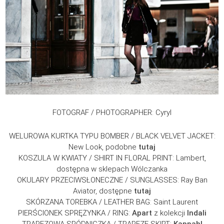
FOTOGRAF / PHOTOGRAPHER: Cyryl
WELUROWA KURTKA TYPU BOMBER / BLACK VELVET JACKET:
New Look, podobne
tutaj
KOSZULA W KWIATY / SHIRT IN FLORAL PRINT: Lambert,
dostępna w sklepach Wólczanka
OKULARY PRZECIWSŁONECZNE / SUNGLASSES: Ray Ban
Aviator, dostępne
tutaj
SKÓRZANA TOREBKA / LEATHER BAG: Saint Laurent
PIERŚCIONEK SPRĘŻYNKA / RING:
Apart
z kolekcji
Indali
TRAPEZOWA SPÓDNICZKA / TRAPEZE SKIRT:
Kappahl