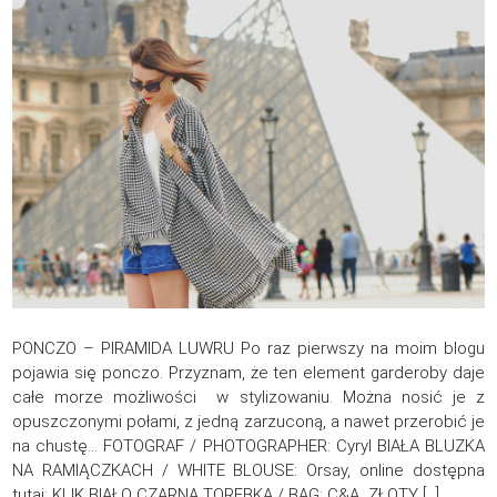
PONCZO – PIRAMIDA LUWRU Po raz pierwszy na moim blogu
pojawia się ponczo. Przyznam, że ten element garderoby daje
całe morze możliwości w stylizowaniu. Można nosić je z
opuszczonymi połami, z jedną zarzuconą, a nawet przerobić je
na chustę… FOTOGRAF / PHOTOGRAPHER: Cyryl BIAŁA BLUZKA
NA RAMIĄCZKACH / WHITE BLOUSE: Orsay, online dostępna
tutaj: KLIK BIAŁO CZARNA TOREBKA / BAG: C&A ZŁOTY […]