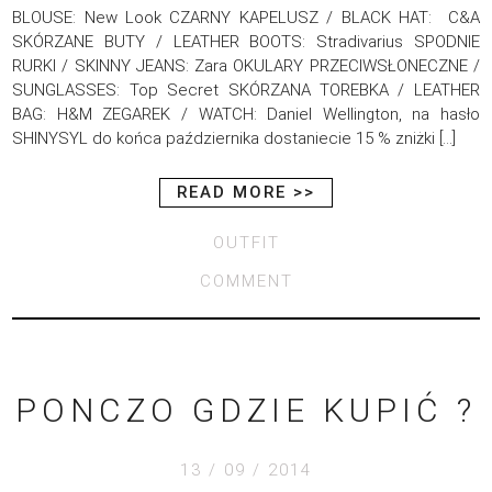
BLOUSE: New Look CZARNY KAPELUSZ / BLACK HAT: C&A
SKÓRZANE BUTY / LEATHER BOOTS: Stradivarius SPODNIE
RURKI / SKINNY JEANS: Zara OKULARY PRZECIWSŁONECZNE /
SUNGLASSES: Top Secret SKÓRZANA TOREBKA / LEATHER
BAG: H&M ZEGAREK / WATCH: Daniel Wellington, na hasło
SHINYSYL do końca października dostaniecie 15 % zniżki […]
READ MORE >>
OUTFIT
COMMENT
PONCZO GDZIE KUPIĆ ?
13 / 09 / 2014