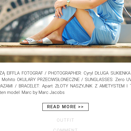
Ą EIFFLA FOTOGRAF / PHOTOGRAPHER: Cyryl DŁUGA SUKIENKA /
: Mohito OKULARY PRZECIWSŁONECZNE / SUNGLASSES: Zero UV 
AZAMI / BRACELET: Apart ZŁOTY NASZYJNIK Z AMETYSTEM I T
 ten model: Marc by Marc Jacobs
READ MORE >>
OUTFIT
COMMENT