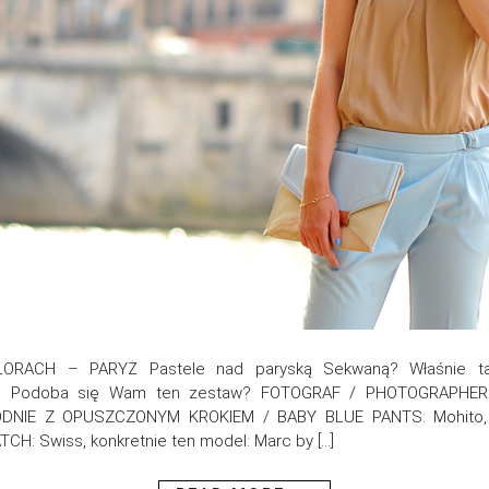
ACH – PARYŻ Pastele nad paryską Sekwaną? Właśnie tak
izacji. Podoba się Wam ten zestaw? FOTOGRAF / PHOTOGRAPH
ODNIE Z OPUSZCZONYM KROKIEM / BABY BLUE PANTS: Mohito,
: Swiss, konkretnie ten model: Marc by […]