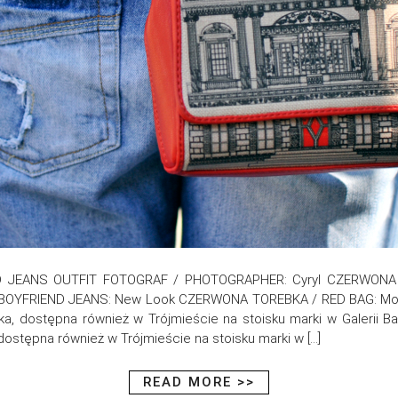
D JEANS OUTFIT FOTOGRAF / PHOTOGRAPHER: Cyryl CZERWONA
OYFRIEND JEANS: New Look CZERWONA TOREBKA / RED BAG: Mosc
, dostępna również w Trójmieście na stoisku marki w Galerii B
stępna również w Trójmieście na stoisku marki w […]
READ MORE >>