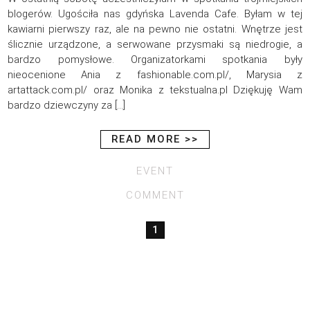
blogerów. Ugościła nas gdyńska Lavenda Cafe. Byłam w tej
kawiarni pierwszy raz, ale na pewno nie ostatni. Wnętrze jest
ślicznie urządzone, a serwowane przysmaki są niedrogie, a
bardzo pomysłowe. Organizatorkami spotkania były
nieocenione Ania z fashionable.com.pl/, Marysia z
artattack.com.pl/ oraz Monika z tekstualna.pl Dziękuję Wam
bardzo dziewczyny za […]
READ MORE >>
EVENT
COMMENT
1