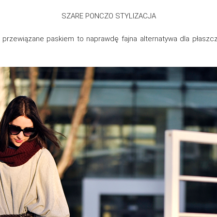
SZARE PONCZO STYLIZACJA
przewiązane paskiem to naprawdę fajna alternatywa dla płaszczy