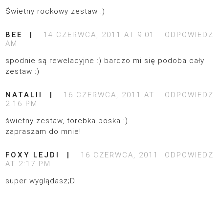
Świetny rockowy zestaw :)
BEE
14 CZERWCA, 2011 AT 9:01
ODPOWIEDZ
AM
spodnie są rewelacyjne :) bardzo mi się podoba cały
zestaw :)
NATALII
16 CZERWCA, 2011 AT
ODPOWIEDZ
2:16 PM
świetny zestaw, torebka boska :)
zapraszam do mnie!
FOXY LEJDI
16 CZERWCA, 2011
ODPOWIEDZ
AT 2:17 PM
super wyglądasz;D