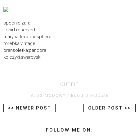
spodnie:zara
t-shirt:reserved
marynarka:atmosphere
torebka:vintage
bransoletka:pandora
kolczyki:swarovski
OUTFIT
BLOG MODOWY
BLOG O MODZIE
<< NEWER POST
OLDER POST >>
FOLLOW ME ON: