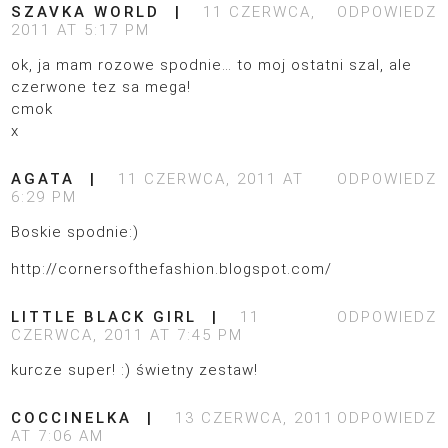
SZAVKA WORLD
11 CZERWCA,
ODPOWIEDZ
2011 AT 5:17 PM
ok, ja mam rozowe spodnie… to moj ostatni szal, ale
czerwone tez sa mega!
cmok
x
AGATA
11 CZERWCA, 2011 AT
ODPOWIEDZ
6:29 PM
Boskie spodnie:)
http://cornersofthefashion.blogspot.com/
LITTLE BLACK GIRL
11
ODPOWIEDZ
CZERWCA, 2011 AT 7:45 PM
kurcze super! :) świetny zestaw!
COCCINELKA
13 CZERWCA, 2011
ODPOWIEDZ
AT 7:06 AM