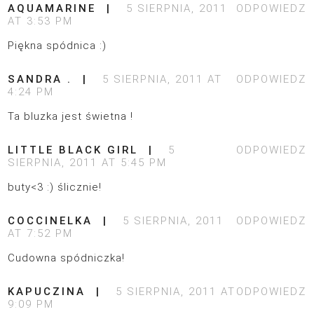
AQUAMARINE
5 SIERPNIA, 2011
ODPOWIEDZ
AT 3:53 PM
Piękna spódnica :)
SANDRA .
5 SIERPNIA, 2011 AT
ODPOWIEDZ
4:24 PM
Ta bluzka jest świetna !
LITTLE BLACK GIRL
5
ODPOWIEDZ
SIERPNIA, 2011 AT 5:45 PM
buty<3 :) ślicznie!
COCCINELKA
5 SIERPNIA, 2011
ODPOWIEDZ
AT 7:52 PM
Cudowna spódniczka!
KAPUCZINA
5 SIERPNIA, 2011 AT
ODPOWIEDZ
9:09 PM