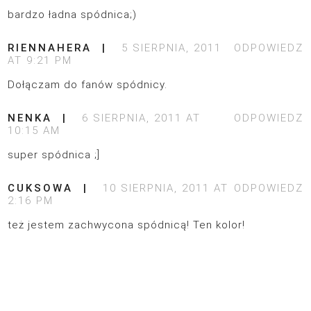
bardzo ładna spódnica;)
RIENNAHERA
5 SIERPNIA, 2011
ODPOWIEDZ
AT 9:21 PM
Dołączam do fanów spódnicy.
NENKA
6 SIERPNIA, 2011 AT
ODPOWIEDZ
10:15 AM
super spódnica ;]
CUKSOWA
10 SIERPNIA, 2011 AT
ODPOWIEDZ
2:16 PM
też jestem zachwycona spódnicą! Ten kolor!