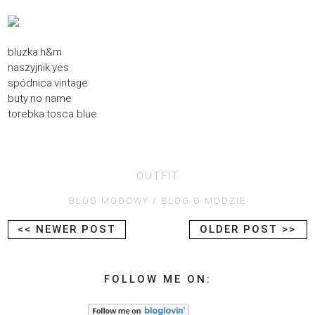
bluzka:h&m
naszyjnik:yes
spódnica:vintage
buty:no name
torebka:tosca blue
OUTFIT
BLOG MODOWY
BLOG O MODZIE
<< NEWER POST
OLDER POST >>
FOLLOW ME ON: