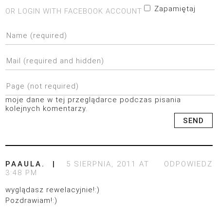
Zapamiętaj
OR LOGIN WITH FACEBOOK ACCOUNT
moje dane w tej przeglądarce podczas pisania
kolejnych komentarzy.
PAAULA.
5 SIERPNIA, 2011 AT
ODPOWIEDZ
3:48 PM
wyglądasz rewelacyjnie!:)
Pozdrawiam!:)