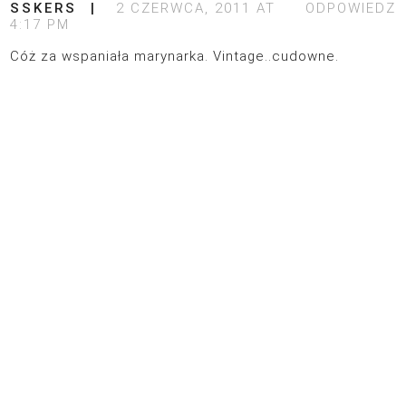
SSKERS
2 CZERWCA, 2011 AT
ODPOWIEDZ
4:17 PM
Cóż za wspaniała marynarka. Vintage..cudowne.
© 2026
POLITYKA PRYWATNOŚCI
DESIGN:
SIXBOX.ES