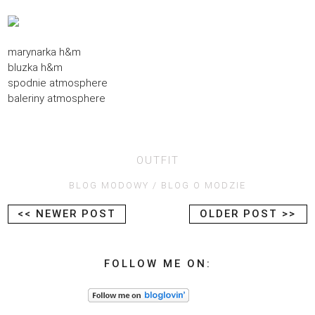
marynarka h&m
bluzka h&m
spodnie atmosphere
baleriny atmosphere
OUTFIT
BLOG MODOWY
BLOG O MODZIE
<< NEWER POST
OLDER POST >>
FOLLOW ME ON: