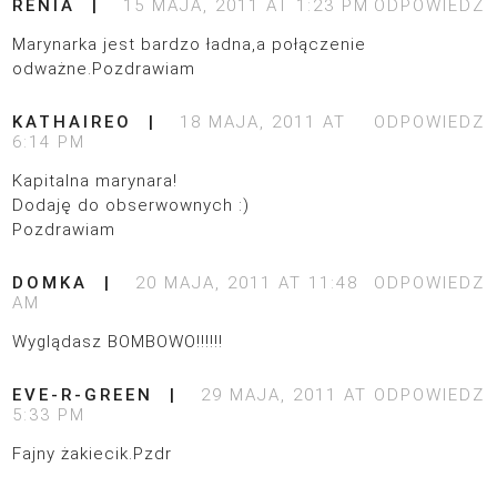
RENIA
15 MAJA, 2011 AT 1:23 PM
ODPOWIEDZ
Marynarka jest bardzo ładna,a połączenie
odważne.Pozdrawiam
KATHAIREO
18 MAJA, 2011 AT
ODPOWIEDZ
6:14 PM
Kapitalna marynara!
Dodaję do obserwownych :)
Pozdrawiam
DOMKA
20 MAJA, 2011 AT 11:48
ODPOWIEDZ
AM
Wyglądasz BOMBOWO!!!!!!
EVE-R-GREEN
29 MAJA, 2011 AT
ODPOWIEDZ
5:33 PM
Fajny żakiecik.Pzdr