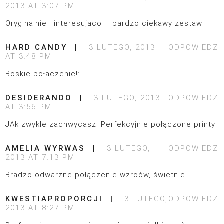
2013 AT 3:07 PM
Oryginalnie i interesująco – bardzo ciekawy zestaw
HARD CANDY
3 LUTEGO, 2013
ODPOWIEDZ
AT 3:48 PM
Boskie połaczenie!:
DESIDERANDO
3 LUTEGO, 2013
ODPOWIEDZ
AT 3:56 PM
JAk zwykle zachwycasz! Perfekcyjnie połączone printy!
AMELIA WYRWAS
3 LUTEGO,
ODPOWIEDZ
2013 AT 7:13 PM
Bradzo odwarzne połączenie wzroów, świetnie!
KWESTIAPROPORCJI
3 LUTEGO,
ODPOWIEDZ
2013 AT 8:27 PM