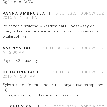
Ogólnie to.. WOW!
PANNA AMBROZJA
3 LUTEGO,
ODPOWIEDZ
2013 AT 12:52 PM
Połączenie świetne w każdym calu. Począwszy od
marynarki o niecodziennym kroju a zakończywszy na
okularach! <3
ANONYMOUS
3 LUTEGO, 2013
ODPOWIEDZ
AT 2:00 PM
Piękne <3 masz styl ...
OUTGOINGTASTE
3 LUTEGO,
ODPOWIEDZ
2013 AT 2:01 PM
Sylwia super! jeden z moich ulubionych twoich wpisów
: ))
http://www.outgoingtaste.wordpress.com
SHINY SYL
3 LUTEGO, 2013
ODPOWIEDZ