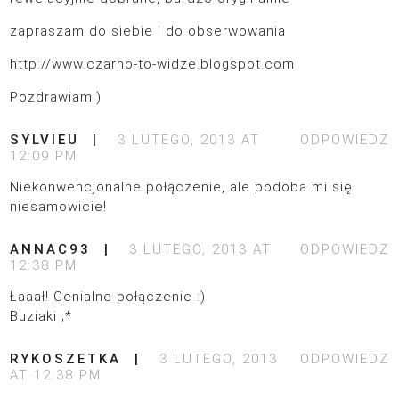
zapraszam do siebie i do obserwowania
http://www.czarno-to-widze.blogspot.com
Pozdrawiam:)
SYLVIEU
3 LUTEGO, 2013 AT
ODPOWIEDZ
12:09 PM
Niekonwencjonalne połączenie, ale podoba mi się
niesamowicie!
ANNAC93
3 LUTEGO, 2013 AT
ODPOWIEDZ
12:38 PM
Łaaał! Genialne połączenie :)
Buziaki ;*
RYKOSZETKA
3 LUTEGO, 2013
ODPOWIEDZ
AT 12:38 PM