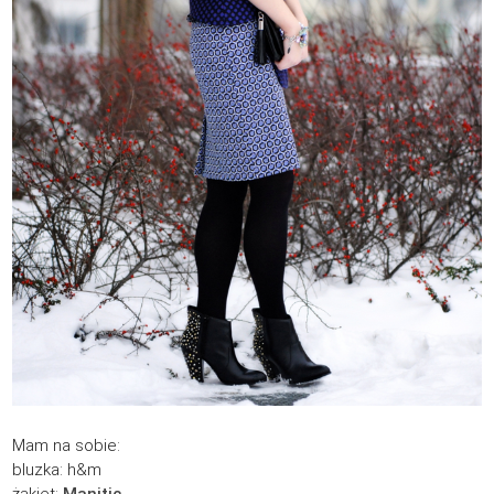
Mam na sobie:
bluzka: h&m
żakiet:
Manitic