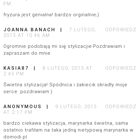
PM
fryzura jest genialna! bardzo orginalnie;)
JOANNA BANACH
7 LUTEGO,
ODPOWIEDZ
2013 AT 10:46 AM
Ogromnie podobają mi się stylizacjie.Pozdrawiam i
zapraszam do mnie.
KASIA87
8 LUTEGO, 2013 AT
ODPOWIEDZ
2:45 PM
Świetna stylizacja! Spódnica i żakiecik skradły moje
serce. pozdrawiam:)
ANONYMOUS
9 LUTEGO, 2013
ODPOWIEDZ
AT 2:17 PM
bardzo ciekawa stylizacja, marynarka świetna, sama
ostatnio trafiłam na taka jedną nietypową
marynarka w
domodi.pl