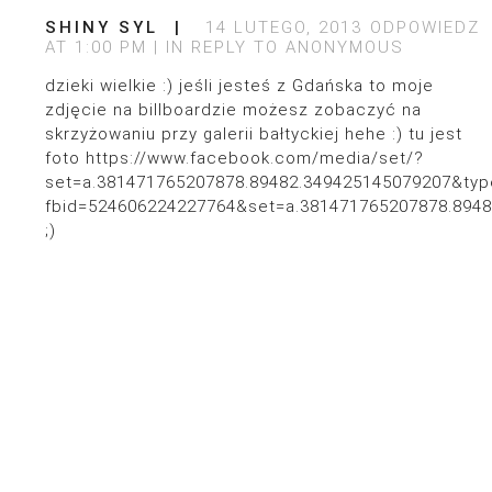
SHINY SYL
14 LUTEGO, 2013
ODPOWIEDZ
AT 1:00 PM
IN REPLY TO
ANONYMOUS
dzieki wielkie :) jeśli jesteś z Gdańska to moje
zdjęcie na billboardzie możesz zobaczyć na
skrzyżowaniu przy galerii bałtyckiej hehe :) tu jest
foto
https://www.facebook.com/media/set/?
set=a.381471765207878.89482.349425145079207&typ
fbid=524606224227764&set=a.381471765207878.894
;)