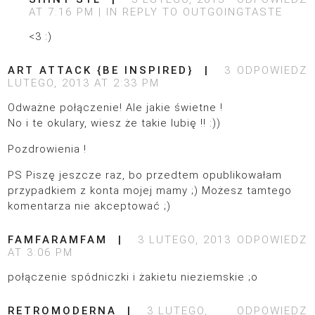
AT 7:16 PM
IN REPLY TO
OUTGOINGTASTE
<3 :)
ART ATTACK {BE INSPIRED}
3
ODPOWIEDZ
LUTEGO, 2013 AT 2:33 PM
Odważne połączenie! Ale jakie świetne !
No i te okulary, wiesz że takie lubię !! :))
Pozdrowienia !
PS Piszę jeszcze raz, bo przedtem opublikowałam
przypadkiem z konta mojej mamy ;) Możesz tamtego
komentarza nie akceptować ;)
FAMFARAMFAM
3 LUTEGO, 2013
ODPOWIEDZ
AT 3:06 PM
połączenie spódniczki i żakietu nieziemskie ;o
RETROMODERNA
3 LUTEGO,
ODPOWIEDZ