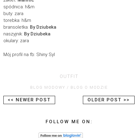
spódnica: h&m
buty: zara
torebka: h&m
bransoletka:
By Dziubeka
naszyjnik:
By Dziubeka
okulary: zara
Mój profil na fb:
Shiny Syl
OUTFIT
BLOG MODOWY
BLOG O MODZIE
<< NEWER POST
OLDER POST >>
FOLLOW ME ON: