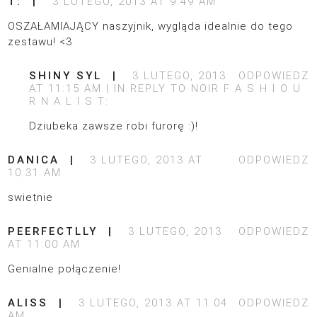
T:
3 LUTEGO, 2013 AT 9:49 AM
OSZAŁAMIAJĄCY naszyjnik, wygląda idealnie do tego
zestawu! <3
SHINY SYL
3 LUTEGO, 2013
ODPOWIEDZ
AT 11:15 AM
IN REPLY TO
NOIR F A S H I O U
R N A L I S T:
Dziubeka zawsze robi furorę :)!
DANICA
3 LUTEGO, 2013 AT
ODPOWIEDZ
10:31 AM
swietnie
PEERFECTLLY
3 LUTEGO, 2013
ODPOWIEDZ
AT 11:00 AM
Genialne połączenie!
ALISS
3 LUTEGO, 2013 AT 11:04
ODPOWIEDZ
AM