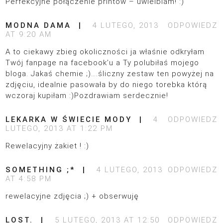
Perfekcyjne połączenie printów – uwielbiam! :)
MODNA DAMA
4 LUTEGO, 2013
ODPOWIEDZ
AT 9:20 AM
A to ciekawy zbieg okoliczności ja właśnie odkryłam
Twój fanpage na facebook’u a Ty polubiłaś mojego
bloga. Jakaś chemie ;)….śliczny zestaw ten powyżej na
zdjęciu, idealnie pasowała by do niego torebka którą
wczoraj kupiłam :)Pozdrawiam serdecznie!
LEKARKA W ŚWIECIE MODY
4
ODPOWIEDZ
LUTEGO, 2013 AT 1:22 PM
Rewelacyjny żakiet ! :)
SOMETHING ;*
4 LUTEGO, 2013
ODPOWIEDZ
AT 4:58 PM
rewelacyjne zdjęcia ;) + obserwuję
LOST.
5 LUTEGO, 2013 AT 12:50
ODPOWIEDZ