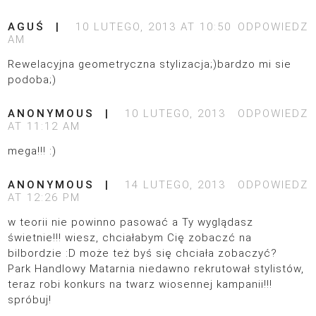
AGUŚ
10 LUTEGO, 2013 AT 10:50
ODPOWIEDZ
AM
Rewelacyjna geometryczna stylizacja;)bardzo mi sie
podoba;)
ANONYMOUS
10 LUTEGO, 2013
ODPOWIEDZ
AT 11:12 AM
mega!!! :)
ANONYMOUS
14 LUTEGO, 2013
ODPOWIEDZ
AT 12:26 PM
w teorii nie powinno pasować a Ty wyglądasz
świetnie!!! wiesz, chciałabym Cię zobaczć na
bilbordzie :D może też byś się chciała zobaczyć?
Park Handlowy Matarnia niedawno rekrutował stylistów,
teraz robi konkurs na twarz wiosennej kampanii!!!
spróbuj!