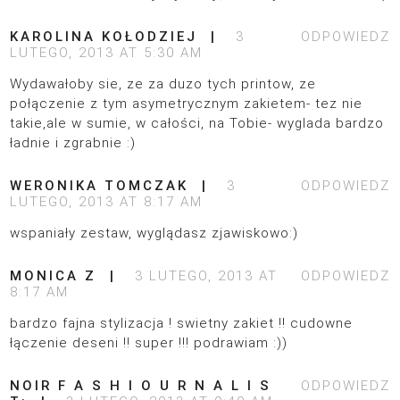
KAROLINA KOŁODZIEJ
3
ODPOWIEDZ
LUTEGO, 2013 AT 5:30 AM
Wydawałoby sie, ze za duzo tych printow, ze
połączenie z tym asymetrycznym zakietem- tez nie
takie,ale w sumie, w całości, na Tobie- wyglada bardzo
ładnie i zgrabnie :)
WERONIKA TOMCZAK
3
ODPOWIEDZ
LUTEGO, 2013 AT 8:17 AM
wspaniały zestaw, wyglądasz zjawiskowo:)
MONICA Z
3 LUTEGO, 2013 AT
ODPOWIEDZ
8:17 AM
bardzo fajna stylizacja ! swietny zakiet !! cudowne
łączenie deseni !! super !!! podrawiam :))
NOIR F A S H I O U R N A L I S
ODPOWIEDZ