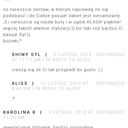
no nareszcie zestaw, w którym naprawdę mi się
podobasz i do Ciebie pasuje! żakiet jest niesamowity
;3 i nareszcie są niezłe buty i w ogóle KLASA! pięknie!
więcej takich właśnie stylizacji:)) bo taki styl bardzo Ci
pasuje Syl:))
buziaki;*
SHINY SYL
3 LUTEGO, 2013
ODPOWIEDZ
AT 11:17 AM
IN REPLY TO
ALISS
cieszę się że Ci tak przypadł do gustu :):)
ALISS
12 LUTEGO, 2013 AT
ODPOWIEDZ
8:42 PM
IN REPLY TO
ALISS
;*
KAROLINA K
3 LUTEGO, 2013 AT
ODPOWIEDZ
11:26 AM
rewelacyjnie dobrane, bardzo oryginalnie