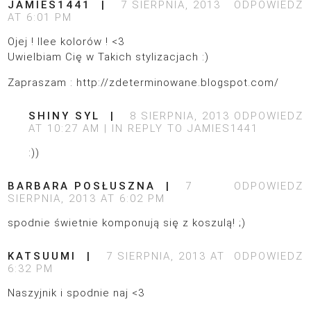
JAMIES1441
7 SIERPNIA, 2013
ODPOWIEDZ
AT 6:01 PM
Ojej ! Ilee kolorów ! <3
Uwielbiam Cię w Takich stylizacjach :)
Zapraszam :
http://zdeterminowane.blogspot.com/
SHINY SYL
8 SIERPNIA, 2013
ODPOWIEDZ
AT 10:27 AM
IN REPLY TO
JAMIES1441
:))
BARBARA POSŁUSZNA
7
ODPOWIEDZ
SIERPNIA, 2013 AT 6:02 PM
spodnie świetnie komponują się z koszulą! ;)
KATSUUMI
7 SIERPNIA, 2013 AT
ODPOWIEDZ
6:32 PM
Naszyjnik i spodnie naj <3