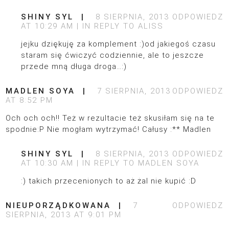
SHINY SYL
8 SIERPNIA, 2013
ODPOWIEDZ
AT 10:29 AM
IN REPLY TO
ALISS
jejku dziękuję za komplement :)od jakiegoś czasu
staram się ćwiczyć codziennie, ale to jeszcze
przede mną długa droga…:)
MADLEN SOYA
7 SIERPNIA, 2013
ODPOWIEDZ
AT 8:52 PM
Och och och!! Też w rezultacie też skusiłam się na te
spodnie:P Nie mogłam wytrzymać! Całusy :** Madlen
SHINY SYL
8 SIERPNIA, 2013
ODPOWIEDZ
AT 10:30 AM
IN REPLY TO
MADLEN SOYA
:) takich przecenionych to aż żal nie kupić :D
NIEUPORZĄDKOWANA
7
ODPOWIEDZ
SIERPNIA, 2013 AT 9:01 PM