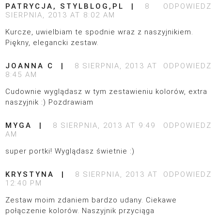
PATRYCJA, STYLBLOG,PL
8
ODPOWIEDZ
SIERPNIA, 2013 AT 8:02 AM
Kurcze, uwielbiam te spodnie wraz z naszyjnikiem.
Piękny, elegancki zestaw.
JOANNA C
8 SIERPNIA, 2013 AT
ODPOWIEDZ
8:45 AM
Cudownie wyglądasz w tym zestawieniu kolorów, extra
naszyjnik :) Pozdrawiam
MYGA
8 SIERPNIA, 2013 AT 9:49
ODPOWIEDZ
AM
super portki! Wyglądasz świetnie :)
KRYSTYNA
8 SIERPNIA, 2013 AT
ODPOWIEDZ
12:40 PM
Zestaw moim zdaniem bardzo udany. Ciekawe
połączenie kolorów. Naszyjnik przyciąga