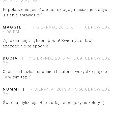
2013 AT 3:27 PM
te połaczenie jest świetne,też będę musiała je kiedyś
u siebie sprawdzić!:)
MAGGIE
7 SIERPNIA, 2013 AT
ODPOWIEDZ
4:08 PM
Zgadzam się z tytułem posta! Świetny zestaw,
szczególnie te spodnie!
DOCIA
7 SIERPNIA, 2013 AT 5:09
ODPOWIEDZ
PM
Cudna ta bluzka i spodnie i biżuteria, wszystko piękne i
Ty w tym też. :)
NUMMI
7 SIERPNIA, 2013 AT 5:50
ODPOWIEDZ
PM
Świetna stylizacja. Bardzo fajnie połączyłaś kolory. :)