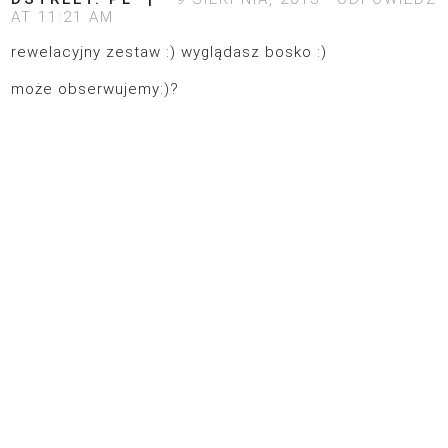
AT 11:21 AM
rewelacyjny zestaw :) wyglądasz bosko :)
może obserwujemy:)?
© 2026
POLITYKA PRYWATNOŚCI
DESIGN:
SIXBOX.ES