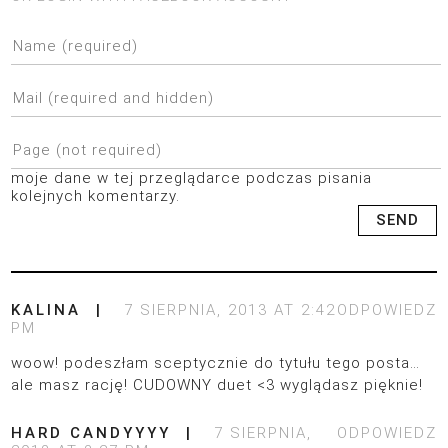
moje dane w tej przeglądarce podczas pisania
kolejnych komentarzy.
KALINA
7 SIERPNIA, 2013 AT 2:42
ODPOWIEDZ
PM
woow! podeszłam sceptycznie do tytułu tego posta…
ale masz rację! CUDOWNY duet <3 wyglądasz pięknie!
HARD CANDYYYY
7 SIERPNIA,
ODPOWIEDZ