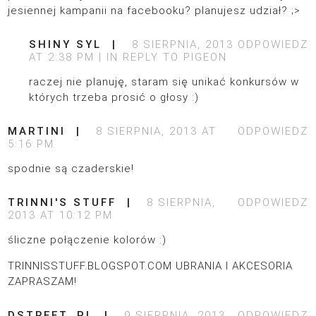
jesiennej kampanii na facebooku? planujesz udział? ;>
SHINY SYL
8 SIERPNIA, 2013
ODPOWIEDZ
AT 2:38 PM
IN REPLY TO
PIGEON
raczej nie planuję, staram się unikać konkursów w
których trzeba prosić o głosy :)
MARTINI
8 SIERPNIA, 2013 AT
ODPOWIEDZ
5:16 PM
spodnie są czaderskie!
TRINNI'S STUFF
8 SIERPNIA,
ODPOWIEDZ
2013 AT 10:12 PM
śliczne połączenie kolorów :)
TRINNISSTUFF.BLOGSPOT.COM UBRANIA I AKCESORIA
ZAPRASZAM!
DSTREET. PL
9 SIERPNIA, 2013
ODPOWIEDZ