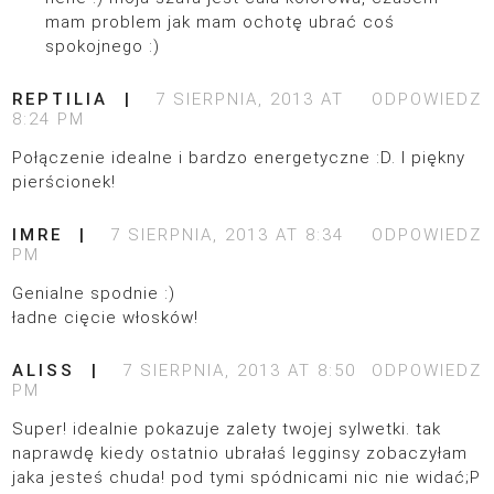
mam problem jak mam ochotę ubrać coś
spokojnego :)
REPTILIA
7 SIERPNIA, 2013 AT
ODPOWIEDZ
8:24 PM
Połączenie idealne i bardzo energetyczne :D. I piękny
pierścionek!
IMRE
7 SIERPNIA, 2013 AT 8:34
ODPOWIEDZ
PM
Genialne spodnie :)
ładne cięcie włosków!
ALISS
7 SIERPNIA, 2013 AT 8:50
ODPOWIEDZ
PM
Super! idealnie pokazuje zalety twojej sylwetki. tak
naprawdę kiedy ostatnio ubrałaś legginsy zobaczyłam
jaka jesteś chuda! pod tymi spódnicami nic nie widać;P