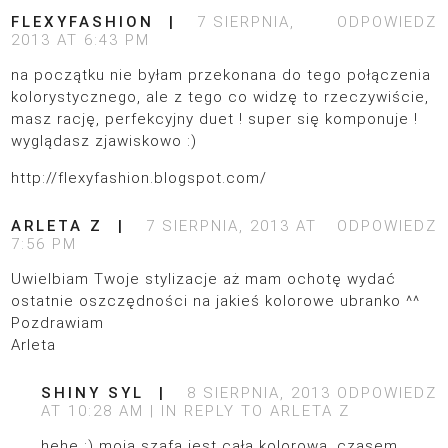
FLEXYFASHION
7 SIERPNIA,
ODPOWIEDZ
2013 AT 6:43 PM
na początku nie byłam przekonana do tego połączenia
kolorystycznego, ale z tego co widzę to rzeczywiście,
masz rację, perfekcyjny duet ! super się komponuje !
wyglądasz zjawiskowo :)
http://flexyfashion.blogspot.com/
ARLETA Z
7 SIERPNIA, 2013 AT
ODPOWIEDZ
7:56 PM
Uwielbiam Twoje stylizacje aż mam ochotę wydać
ostatnie oszczędności na jakieś kolorowe ubranko ^^
Pozdrawiam
Arleta
SHINY SYL
8 SIERPNIA, 2013
ODPOWIEDZ
AT 10:28 AM
IN REPLY TO
ARLETA Z
hehe :) moja szafa jest cała kolorowa, czasem