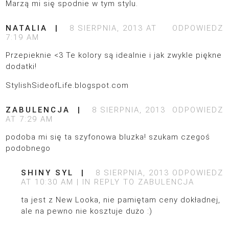
Marzą mi się spodnie w tym stylu.
NATALIA
8 SIERPNIA, 2013 AT
ODPOWIEDZ
7:19 AM
Przepieknie <3 Te kolory są idealnie i jak zwykle piękne
dodatki!
StylishSideofLife.blogspot.com
ZABULENCJA
8 SIERPNIA, 2013
ODPOWIEDZ
AT 7:29 AM
podoba mi się ta szyfonowa bluzka! szukam czegoś
podobnego
SHINY SYL
8 SIERPNIA, 2013
ODPOWIEDZ
AT 10:30 AM
IN REPLY TO
ZABULENCJA
ta jest z New Looka, nie pamiętam ceny dokładnej,
ale na pewno nie kosztuje dużo :)