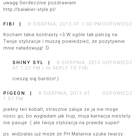
uwagę.Serdecznie pozdrawiam.
http://balakier-style.pl/
FIBI
8 SIERPNIA, 2013 AT 1:00 PM
ODPOWIEDZ
Kocham takie kontrasty <3 W ogóle tak patrzę na
Twoje stylizacje i muszę powiedzieć, że pozytywnie
mnie naładowują! :D
SHINY SYL
8 SIERPNIA, 2013
ODPOWIEDZ
AT 1:27 PM
IN REPLY TO
FIBI
cieszę się bardzo!:)
PIGEON
8 SIERPNIA, 2013 AT
ODPOWIEDZ
1:57 PM
piekny ten kobalt, strasznie zaluje ze ja nie moge
nosic go, bo wygladam jak trup, moja karnacja niestety
nie pasuje :( ale twoja stylizacja na prawde super!
ps. widzialas już może że PH Matarnia szuka twarzy