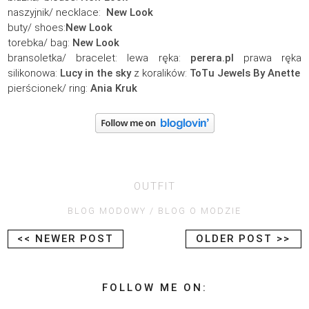
naszyjnik/ necklace:
New Look
buty/ shoes:
New Look
torebka/ bag:
New Look
bransoletka/ bracelet: lewa ręka:
perera.pl
prawa ręka
silikonowa:
Lucy in the sky
z koralików:
ToTu Jewels By Anette
pierścionek/ ring:
Ania Kruk
OUTFIT
BLOG MODOWY
BLOG O MODZIE
<< NEWER POST
OLDER POST >>
FOLLOW ME ON: