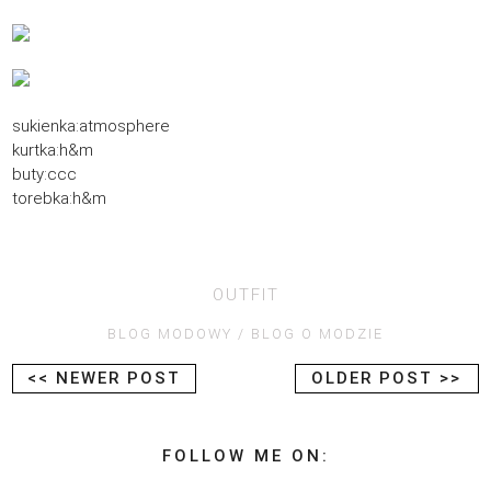
sukienka:atmosphere
kurtka:h&m
buty:ccc
torebka:h&m
OUTFIT
BLOG MODOWY
BLOG O MODZIE
<< NEWER POST
OLDER POST >>
FOLLOW ME ON: