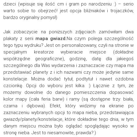
dzieci (wpisuje się ilość cm i gram po narodzeniu :) – serio
warto sobie to obejrzeć! jest opcja bliźniaków i trojaczków,
bardzo oryginalny pomysł)
Jak zobaczycie na poniższych zdjęciach zamówiłam dwa
plakaty z serii
mapa gwiazd.
Na czym polega szczególność
tego typu wydruku? Jest on personalizowany, czyli na stronie w
specjalnym kreatorze wybieracie miejsce (dokładne
współrzędne geograficzne), godzinę, datę dla jakiegoś
szczególnego dla Was wydarzenia i zaznaczacie czy mapa ma
przedstawiać planety z i ich nazwami czy może jedynie same
konstelacje. Można dodać tytuł, podtytuł i nawet ozdobna
czcionkę. Opcji do wyboru jest kilka. :) Łącznie z tym, że
możemy dowolnie do danego pomieszczenia dopasować
kolor mapy (cała feria barw) i ramy (są dostępne trzy: biała,
czarna i dębowa). Efekt, który widzimy na ekranie po
zaznaczeniu wybranych opcji to mapa nieba, przedstawiająca
gwiazdy/planety/konstelacje, które dokładnie tego dnia, w tym
danym miejscu można było oglądać spoglądając wysoko w
stronę nieba. Jest to niesamowite, prawda?:)