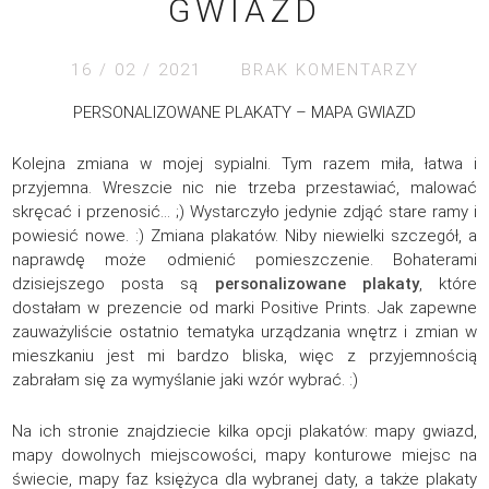
GWIAZD
16 / 02 / 2021
BRAK KOMENTARZY
PERSONALIZOWANE PLAKATY – MAPA GWIAZD
Kolejna zmiana w mojej sypialni. Tym razem miła, łatwa i
przyjemna. Wreszcie nic nie trzeba przestawiać, malować
skręcać i przenosić… ;) Wystarczyło jedynie zdjąć stare ramy i
powiesić nowe. :) Zmiana plakatów. Niby niewielki szczegół, a
naprawdę może odmienić pomieszczenie. Bohaterami
dzisiejszego posta są
personalizowane plakaty
, które
dostałam w prezencie od marki Positive Prints. Jak zapewne
zauważyliście ostatnio tematyka urządzania wnętrz i zmian w
mieszkaniu jest mi bardzo bliska, więc z przyjemnością
zabrałam się za wymyślanie jaki wzór wybrać. :)
Na ich stronie znajdziecie kilka opcji plakatów: mapy gwiazd,
mapy dowolnych miejscowości, mapy konturowe miejsc na
świecie, mapy faz księżyca dla wybranej daty, a także plakaty