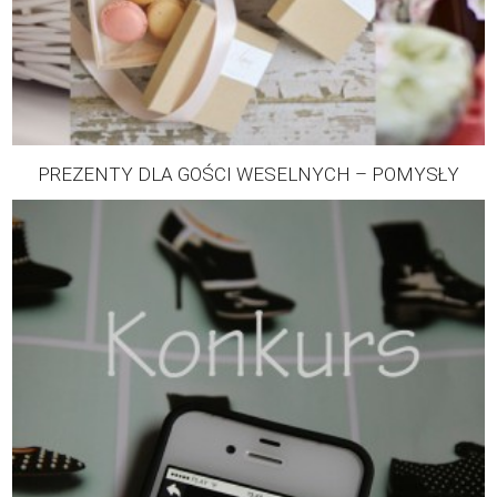
PREZENTY DLA GOŚCI WESELNYCH – POMYSŁY