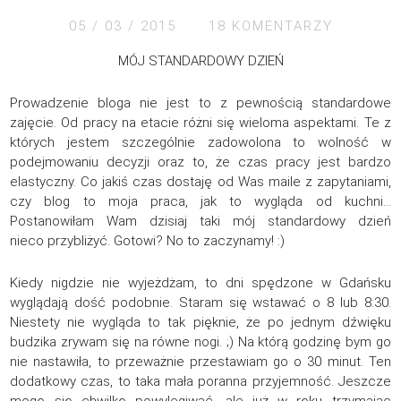
05 / 03 / 2015
18 KOMENTARZY
MÓJ STANDARDOWY DZIEŃ
Prowadzenie bloga nie jest to z pewnością standardowe
zajęcie. Od pracy na etacie różni się wieloma aspektami. Te z
których jestem szczególnie zadowolona to wolność w
podejmowaniu decyzji oraz to, że czas pracy jest bardzo
elastyczny. Co jakiś czas dostaję od Was maile z zapytaniami,
czy blog to moja praca, jak to wygląda od kuchni…
Postanowiłam Wam dzisiaj taki mój standardowy dzień
nieco przybliżyć. Gotowi? No to zaczynamy! :)
Kiedy nigdzie nie wyjeżdżam, to dni spędzone w Gdańsku
wyglądają dość podobnie. Staram się wstawać o 8 lub 8:30.
Niestety nie wygląda to tak pięknie, że po jednym dźwięku
budzika zrywam się na równe nogi. ;) Na którą godzinę bym go
nie nastawiła, to przeważnie przestawiam go o 30 minut. Ten
dodatkowy czas, to taka mała poranna przyjemność. Jeszcze