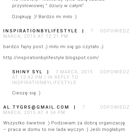
przysłowiowej ” dziury w całym”.
Dziękuję :)! Bardzo mi miło :)
INSPIRATIONBYLIFESTYLE
7
ODPOWIEDZ
MARCA, 2015 AT 12:21 PM
bardzo fajny post ;) miło mi się go czytało ;)
http://inspirationbylifestyle.blogspot.com/
SHINY SYL
7 MARCA, 2015
ODPOWIEDZ
AT 12:42 PM
IN REPLY TO
INSPIRATIONBYLIFESTYLE
Cieszę się :)
AL.TYGRS@GMAIL.COM
7
ODPOWIEDZ
MARCA, 2015 AT 4:54 PM
Wszystko świetnie :) Podziwiam za dobrą organizację
– praca w domu to nie lada wyczyn :) Jeśli mogłabym