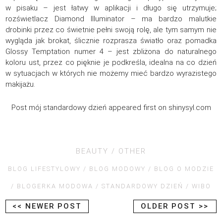
w pisaku – jest łatwy w aplikacji i długo się utrzymuje;
rozświetlacz Diamond Illuminator – ma bardzo malutkie
drobinki przez co świetnie pełni swoją rolę, ale tym samym nie
wygląda jak brokat, ślicznie rozprasza światło oraz pomadka
Glossy Temptation numer 4 – jest zbliżona do naturalnego
koloru ust, przez co pięknie je podkreśla, idealna na co dzień
w sytuacjach w których nie możemy mieć bardzo wyrazistego
makijażu.
Post mój standardowy dzień appeared first on shinysyl.com
BEAUTY
OTHER
BLOG LIFESTYLOWY
BLOG MODOWY
BLOG O MODZIE
BLOGERKA MODOWA
STANDARDOWY DZIEŃ
WIBO
<< NEWER POST
OLDER POST >>