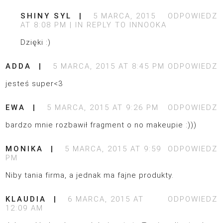
SHINY SYL
5 MARCA, 2015
ODPOWIEDZ
AT 8:08 PM
IN REPLY TO
INNOOKA
Dzięki :)
ADDA
5 MARCA, 2015 AT 8:45 PM
ODPOWIEDZ
jesteś super<3
EWA
5 MARCA, 2015 AT 9:26 PM
ODPOWIEDZ
bardzo mnie rozbawił fragment o no makeupie :)))
MONIKA
5 MARCA, 2015 AT 9:59
ODPOWIEDZ
PM
Niby tania firma, a jednak ma fajne produkty.
KLAUDIA
6 MARCA, 2015 AT
ODPOWIEDZ
12:09 AM