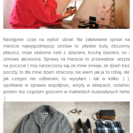
Następnie czas na wybór ubrań. Na załatwianie spraw na
mieście najwygodniejszy zestaw to: płaskie buty, obszerny
płaszcz, moje ulubione rurki z dziurami, trochę biżuterii, no i
zimowe akcesoria. Sprawy na mieście to przeważnie: wizyta
na poczcie ( mój narzeczony się ze mnie śmieje, że dzień bez
poczty, to dla mnie dzień stracony; nie wiem jak ja to robię, ale
jak czegoś nie odbieram, to wysyłam i tak w kółko :) ),
spotkania w sprawie współprac, wizyty w sklepach, ostatnio
jestem też częstym gościem w marketach budowlanych hehe
:)