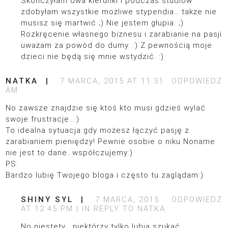
Skończyłam dwa kierunki i podczas studiów
zdobyłam wszystkie możliwe stypendia… także nie
musisz się martwić ;) Nie jestem głupia. ;)
Rozkręcenie własnego biznesu i zarabianie na pasji
uważam za powód do dumy. :) Z pewnością moje
dzieci nie będą się mnie wstydzić. :)
NATKA
7 MARCA, 2015 AT 11:31
ODPOWIEDZ
AM
No zawsze znajdzie się ktoś kto musi gdzieś wylać
swoje frustracje…:)
To idealna sytuacja gdy możesz łączyć pasję z
zarabianiem pieniędzy! Pewnie osobie o niku Noname
nie jest to dane…współczujemy:)
PS:
Bardzo lubię Twojego bloga i często tu zaglądam:)
SHINY SYL
7 MARCA, 2015
ODPOWIEDZ
AT 12:45 PM
IN REPLY TO
NATKA
No niestety… niektórzy tylko lubią szukać