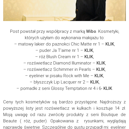
Post powstał przy współpracy z marką
Wibo
. Kosmetyki,
których użyłam do wykonania makijażu to:
– matowy lakier do paznokci Chic Matte nr 1 –
KLIK
,
– puder Ja T’aime nr 1 –
KLIK
,
– róż Blush Cream nr 1 –
KLIK
,
– rozświetlacz Diamond Illuminator –
KLIK
,
– rozświetlacz Schimmer in Pearls –
KLIK
,
– eyeliner w pisaku Rock with Me –
KLIK
,
– błyszczyk Lip Lacquer nr 2 –
KLIK
,
– pomadki z serii Glossy Temptation nr 4 i 6-
KLIK
.
Ceny tych kosmetyków są bardzo przystępne. Najdroższy z
powyższej listy jest rozświetlacz w kulkach i kosztuje 14 zł.
Moją uwagę od razu zwróciły produkty z serii Boutique de
Beaute ( róż, puder). Opakowania z rysunkami, wyglądają
naprawdę świetnie. Szczególnie do gustu przypadł mi: eyeliner