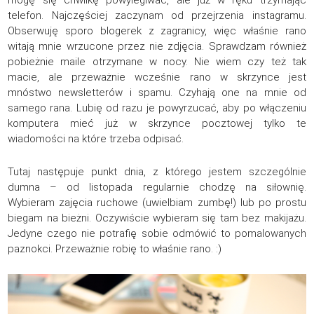
mogę się chwilkę powylegiwać, ale już w ręku trzymając
telefon. Najczęściej zaczynam od przejrzenia instagramu.
Obserwuję sporo blogerek z zagranicy, więc właśnie rano
witają mnie wrzucone przez nie zdjęcia. Sprawdzam również
pobieżnie maile otrzymane w nocy. Nie wiem czy też tak
macie, ale przeważnie wcześnie rano w skrzynce jest
mnóstwo newsletterów i spamu. Czyhają one na mnie od
samego rana. Lubię od razu je powyrzucać, aby po włączeniu
komputera mieć już w skrzynce pocztowej tylko te
wiadomości na które trzeba odpisać.
Tutaj następuje punkt dnia, z którego jestem szczególnie
dumna – od listopada regularnie chodzę na siłownię.
Wybieram zajęcia ruchowe (uwielbiam zumbę!) lub po prostu
biegam na bieżni. Oczywiście wybieram się tam bez makijażu.
Jedyne czego nie potrafię sobie odmówić to pomalowanych
paznokci. Przeważnie robię to właśnie rano. :)