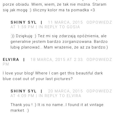
porze obiadu. Wiem, wiem, że tak nie można. Staram
się jak mogę :) śliczny kolor ma ta pomadka <3
SHINY SYL
11 MARCA, 2015
ODPOWIEDZ
AT 1:59 PM
IN REPLY TO
GOSIA
:)) Dziękuję :) Też mi się zdarzają opóźnienia, ale
generalnie jestem bardzo zorganizowana. Bardzo
lubię planować… Mam wrażenie, że aż za bardzo:)
ELVIRA
18 MARCA, 2015 AT 2:33
ODPOWIEDZ
PM
I love your blog! Where I can get this beautiful dark
blue coat out of your last pictures?
SHINY SYL
20 MARCA, 2015
ODPOWIEDZ
AT 4:09 PM
IN REPLY TO
ELVIRA
Thank you ! :) It is no name…I found it at vintage
market. :)