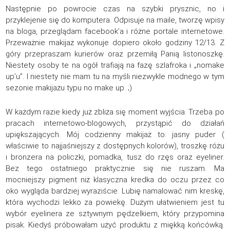
Następnie po powrocie czas na szybki prysznic, no i
przyklejenie się do komputera. Odpisuje na maile, tworzę wpisy
na bloga, przeglądam facebook’a i różne portale internetowe.
Przeważnie makijaż wykonuje dopiero około godziny 12/13. Z
góry przepraszam kurierów oraz przemiłą Panią listonoszkę.
Niestety osoby te na ogół trafiają na fazę szlafroka i „nomake
up’u”. I niestety nie mam tu na myśli niezwykle modnego w tym
sezonie makijażu typu no make up. ;)
W każdym razie kiedy już zbliża się moment wyjścia. Trzeba po
pracach internetowo-blogowych, przystąpić do działań
upiększających. Mój codzienny makijaż to: jasny puder (
właściwie to najjaśniejszy z dostępnych kolorów), troszkę różu
i bronzera na policzki, pomadka, tusz do rzęs oraz eyeliner.
Bez tego ostatniego praktycznie się nie ruszam. Ma
mocniejszy pigment niż klasyczna kredka do oczu przez co
oko wygląda bardziej wyraziście. Lubię namalować nim kreskę,
która wychodzi lekko za powiekę. Dużym ułatwieniem jest tu
wybór eyelinera ze sztywnym pędzelkiem, który przypomina
pisak. Kiedyś próbowałam użyć produktu z miękką końcówką.