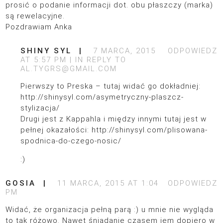
prosić o podanie informacji dot. obu płaszczy (marka)
są rewelacyjne.
Pozdrawiam Anka
SHINY SYL
7 MARCA, 2015
ODPOWIEDZ
AT 5:57 PM
IN REPLY TO
AL.TYGRS@GMAIL.COM
Pierwszy to Preska – tutaj widać go dokładniej:
http://shinysyl.com/asymetryczny-plaszcz-
stylizacja/
Drugi jest z Kappahla i między innymi tutaj jest w
pełnej okazałości:
http://shinysyl.com/plisowana-
spodnica-do-czego-nosic/
:)
GOSIA
11 MARCA, 2015 AT 1:04
ODPOWIEDZ
PM
Widać, że organizacja pełną parą :) u mnie nie wygląda
to tak różowo. Nawet śniadanie czasem jem dopiero w