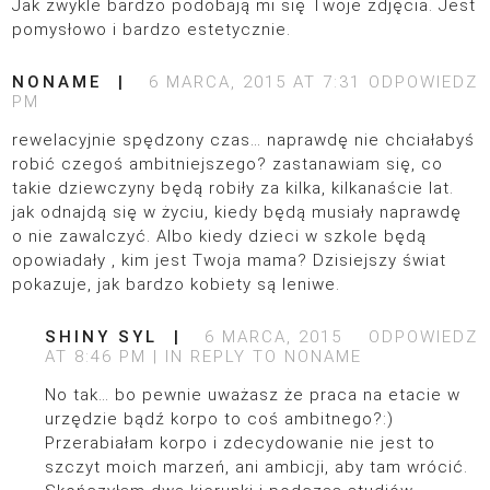
Jak zwykle bardzo podobają mi się Twoje zdjęcia. Jest
pomysłowo i bardzo estetycznie.
NONAME
6 MARCA, 2015 AT 7:31
ODPOWIEDZ
PM
rewelacyjnie spędzony czas… naprawdę nie chciałabyś
robić czegoś ambitniejszego? zastanawiam się, co
takie dziewczyny będą robiły za kilka, kilkanaście lat.
jak odnajdą się w życiu, kiedy będą musiały naprawdę
o nie zawalczyć. Albo kiedy dzieci w szkole będą
opowiadały , kim jest Twoja mama? Dzisiejszy świat
pokazuje, jak bardzo kobiety są leniwe.
SHINY SYL
6 MARCA, 2015
ODPOWIEDZ
AT 8:46 PM
IN REPLY TO
NONAME
No tak… bo pewnie uważasz że praca na etacie w
urzędzie bądź korpo to coś ambitnego?:)
Przerabiałam korpo i zdecydowanie nie jest to
szczyt moich marzeń, ani ambicji, aby tam wrócić.