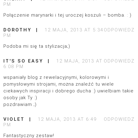
PM
Połączenie marynarki i tej uroczej koszuli – bomba. : )
DOROTHY
12 MAJA, 2013 AT 5:34
ODPOWIEDZ
PM
Podoba mi się ta stylizacja;)
IT'S SO EASY
12 MAJA, 2013 AT
ODPOWIEDZ
6:08 PM
wspaniały blog z rewelacyjnymi, kolorowymi i
pomysłowymi strojami, można znaleźć tu wiele
ciekawych inspiracji i dobrego ducha :) uwielbiam takie
osoby jak Ty :)
pozdrawiam ;)
VIOLET
12 MAJA, 2013 AT 6:49
ODPOWIEDZ
PM
Fantastyczny zestaw!