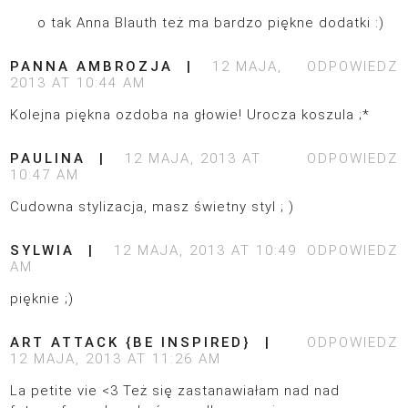
o tak Anna Blauth też ma bardzo piękne dodatki :)
PANNA AMBROZJA
12 MAJA,
ODPOWIEDZ
2013 AT 10:44 AM
Kolejna piękna ozdoba na głowie! Urocza koszula ;*
PAULINA
12 MAJA, 2013 AT
ODPOWIEDZ
10:47 AM
Cudowna stylizacja, masz świetny styl ; )
SYLWIA
12 MAJA, 2013 AT 10:49
ODPOWIEDZ
AM
pięknie ;)
ART ATTACK {BE INSPIRED}
ODPOWIEDZ
12 MAJA, 2013 AT 11:26 AM
La petite vie <3 Też się zastanawiałam nad nad