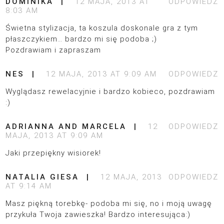
DOMINIKA
12 MAJA, 2013 AT
ODPOWIEDZ
8:03 AM
Świetna stylizacja, ta koszula doskonale gra z tym
płaszczykiem… bardzo mi się podoba ;)
Pozdrawiam i zapraszam
NES
12 MAJA, 2013 AT 9:09 AM
ODPOWIEDZ
Wyglądasz rewelacyjnie i bardzo kobieco, pozdrawiam
:)
ADRIANNA AND MARCELA
12
ODPOWIEDZ
MAJA, 2013 AT 9:09 AM
Jaki przepiękny wisiorek!
NATALIA GIESA
12 MAJA, 2013
ODPOWIEDZ
AT 9:14 AM
Masz piękną torebkę- podoba mi się, no i moją uwagę
przykuła Twoja zawieszka! Bardzo interesująca:)