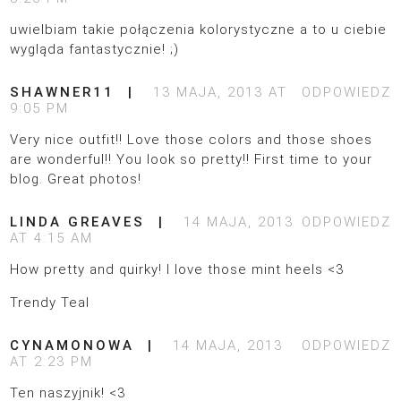
uwielbiam takie połączenia kolorystyczne a to u ciebie
wygląda fantastycznie! ;)
SHAWNER11
13 MAJA, 2013 AT
ODPOWIEDZ
9:05 PM
Very nice outfit!! Love those colors and those shoes
are wonderful!! You look so pretty!! First time to your
blog. Great photos!
LINDA GREAVES
14 MAJA, 2013
ODPOWIEDZ
AT 4:15 AM
How pretty and quirky! I love those mint heels <3
Trendy Teal
CYNAMONOWA
14 MAJA, 2013
ODPOWIEDZ
AT 2:23 PM
Ten naszyjnik! <3