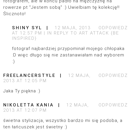
fotografem, ale w końcu padło na mężczyznę na
rowerze pt "Jestem sobą" :) Uwielbiam tę kolekcję!!
Ślicznoto!
SHINY SYL
12 MAJA, 2013
ODPOWIEDZ
AT 12:57 PM
IN REPLY TO
ART ATTACK {BE
INSPIRED}
fotograf najbardziej przypominał mojego chłopaka
:D więc długo się nie zastanawiałam nad wyborem
:)
FREELANCERSTYLE
12 MAJA,
ODPOWIEDZ
2013 AT 12:05 PM
Jaka Ty piękna :)
NIKOLETTA KANIA
12 MAJA,
ODPOWIEDZ
2013 AT 12:07 PM
świetna stylizacja, wszystko bardzo mi się podoba, a
ten łańcuszek jest świetny :)