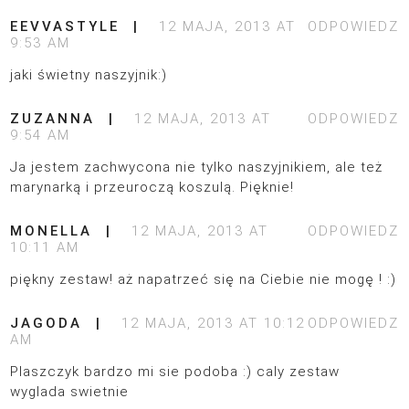
EEVVASTYLE
12 MAJA, 2013 AT
ODPOWIEDZ
9:53 AM
jaki świetny naszyjnik:)
ZUZANNA
12 MAJA, 2013 AT
ODPOWIEDZ
9:54 AM
Ja jestem zachwycona nie tylko naszyjnikiem, ale też
marynarką i przeuroczą koszulą. Pięknie!
MONELLA
12 MAJA, 2013 AT
ODPOWIEDZ
10:11 AM
piękny zestaw! aż napatrzeć się na Ciebie nie mogę ! :)
JAGODA
12 MAJA, 2013 AT 10:12
ODPOWIEDZ
AM
Plaszczyk bardzo mi sie podoba :) caly zestaw
wyglada swietnie