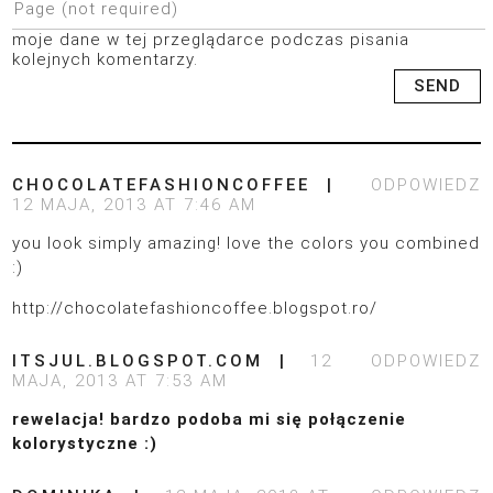
moje dane w tej przeglądarce podczas pisania
kolejnych komentarzy.
CHOCOLATEFASHIONCOFFEE
ODPOWIEDZ
12 MAJA, 2013 AT 7:46 AM
you look simply amazing! love the colors you combined
:)
http://chocolatefashioncoffee.blogspot.ro/
ITSJUL.BLOGSPOT.COM
12
ODPOWIEDZ
MAJA, 2013 AT 7:53 AM
rewelacja! bardzo podoba mi się połączenie
kolorystyczne :)