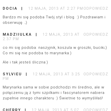
DOCIA
12 MAJA, 2013 AT 2:27 PM
ODPOWIEDZ
Bardzo mi się podoba Twój styl i blog. :) Pozdrawiam i
obserwuję. ;)
MADZIIULKA
12 MAJA, 2013 AT
ODPOWIEDZ
2:37 PM
co mi się podoba: naszyjnik, koszula w groszki, buciki;)
Co mi się nie podoba to marynarka:)
Ale i tak jesteś śliczna:)
SYLVIEU
12 MAJA, 2013 AT 3:25
ODPOWIEDZ
PM
Marynarka sama w sobie podchodzi mi średnio, ale w
połączeniu ją z tymi szpilkami i fascynatorem nabiera
zupełnie innego charakteru :) Świetnie to wymyśliłaś!
CHERRY
12 MAJA, 2013 AT 5:07
ODPOWIEDZ