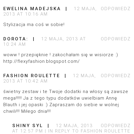
EWELINA MADEJSKA
12 MAJA,
ODPOWIEDZ
2013 AT 10:16 AM
Stylizacja ma coś w sobie!
DOROTA:
12 MAJA, 2013 AT
ODPOWIEDZ
10:24 AM
woww ! przepięknie ! zakochałam się w wisiorze :)
http://flexyfashion.blogspot.com/
FASHION ROULETTE
12 MAJA,
ODPOWIEDZ
2013 AT 10:42 AM
świetny zestaw i te Twoje dodatki na włosy są zawsze
mega!!!!! Ja z tego typu dodatków uwielbiam Annę
Blauth i jej opaski :) Zapraszam do siebie w wolnej
chwili!!! Miłego dnia!!!
SHINY SYL
12 MAJA, 2013
ODPOWIEDZ
AT 12:57 PM
IN REPLY TO
FASHION ROULETTE