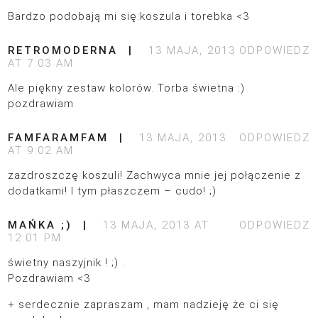
Bardzo podobają mi się:koszula i torebka <3
RETROMODERNA
13 MAJA, 2013
ODPOWIEDZ
AT 7:03 AM
Ale piękny zestaw kolorów. Torba świetna :)
pozdrawiam
FAMFARAMFAM
13 MAJA, 2013
ODPOWIEDZ
AT 9:02 AM
zazdroszczę koszuli! Zachwyca mnie jej połączenie z
dodatkami! I tym płaszczem – cudo! ;)
MAŃKA ;)
13 MAJA, 2013 AT
ODPOWIEDZ
12:01 PM
świetny naszyjnik ! ;) .
Pozdrawiam <3
+ serdecznie zapraszam , mam nadzieję że ci się