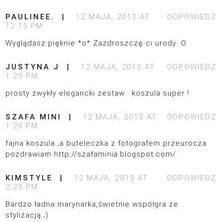
PAULINEE.
12 MAJA, 2013 AT
ODPOWIEDZ
12:15 PM
Wyglądasz pięknie *o* Zazdroszczę ci urody :O
JUSTYNA J
12 MAJA, 2013 AT
ODPOWIEDZ
1:29 PM
prosty zwykły elegancki zestaw . koszula super !
SZAFA MINI
12 MAJA, 2013 AT
ODPOWIEDZ
1:29 PM
fajna koszula ,a buteleczka z fotografem przeurocza
pozdrawiam
http://szafaminia.blogspot.com/
KIMSTYLE
12 MAJA, 2013 AT
ODPOWIEDZ
2:23 PM
Bardzo ładna marynarka,świetnie współgra ze
stylizacją ;)