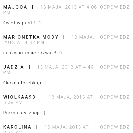
MAJQQA
13 MAJA, 2013 AT 4:06
ODPOWIEDZ
PM
świetny post ! :D
MARIONETKA MODY
13 MAJA,
ODPOWIEDZ
2013 AT 4:32 PM
naszyjnik mnie rozwalił! :D
JADZIA
13 MAJA, 2013 AT 4:49
ODPOWIEDZ
PM
śliczna torebka;)
WIOLKAA93
13 MAJA, 2013 AT
ODPOWIEDZ
5:38 PM
Piękna stylizacja :)
KAROLINA
13 MAJA, 2013 AT
ODPOWIEDZ
8:26 PM