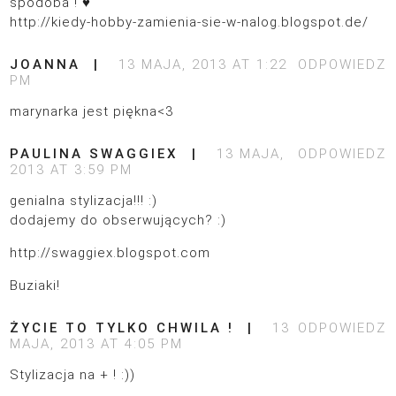
spodoba ! ♥
http://kiedy-hobby-zamienia-sie-w-nalog.blogspot.de/
JOANNA
13 MAJA, 2013 AT 1:22
ODPOWIEDZ
PM
marynarka jest piękna<3
PAULINA SWAGGIEX
13 MAJA,
ODPOWIEDZ
2013 AT 3:59 PM
genialna stylizacja!!! :)
dodajemy do obserwujących? :)
http://swaggiex.blogspot.com
Buziaki!
ŻYCIE TO TYLKO CHWILA !
13
ODPOWIEDZ
MAJA, 2013 AT 4:05 PM
Stylizacja na + ! :))