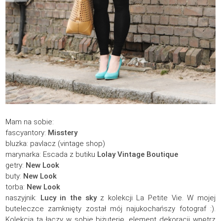
Mam na sobie:
fascyantory:
Misstery
bluzka: pavlacz (vintage shop)
marynarka: Escada z butiku
Lolay Vintage Boutique
getry:
New Look
buty:
New Look
torba:
New Look
naszyjnik:
Lucy in the sky
z kolekcji La Petite Vie. W mojej
buteleczce zamknięty został mój najukochańszy fotograf :).
Kolekcja ta łączy w sobie biżuterię, element dekoracji wnętrz