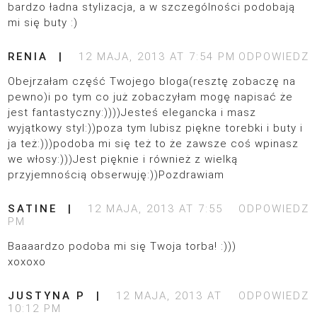
bardzo ładna stylizacja, a w szczególności podobają
mi się buty :)
RENIA
12 MAJA, 2013 AT 7:54 PM
ODPOWIEDZ
Obejrzałam część Twojego bloga(resztę zobaczę na
pewno)i po tym co już zobaczyłam mogę napisać że
jest fantastyczny:))))Jesteś elegancka i masz
wyjątkowy styl:))poza tym lubisz piękne torebki i buty i
ja też:)))podoba mi się też to że zawsze coś wpinasz
we włosy:)))Jest pięknie i również z wielką
przyjemnością obserwuję:))Pozdrawiam
SATINE
12 MAJA, 2013 AT 7:55
ODPOWIEDZ
PM
Baaaardzo podoba mi się Twoja torba! :)))
xoxoxo
JUSTYNA P
12 MAJA, 2013 AT
ODPOWIEDZ
10:12 PM