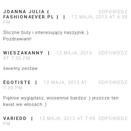
JOANNA JULIA {
ODPOWIEDZ
FASHION4EVER.PL }
12 MAJA, 2013 AT 6:58
PM
Śliczne buty i interesujący naszyjnik :)
Pozdrawiam!
WIESZAKANNY
12 MAJA, 2013
ODPOWIEDZ
AT 7:35 PM
świetny zestaw
ÉGOTISTE
12 MAJA, 2013 AT
ODPOWIEDZ
7:39 PM
Pięknie wyglądasz, wiosennie bardzo :) jeszcze ten
kwiat we włosach :)
VARIEDD
12 MAJA, 2013 AT 7:40
ODPOWIEDZ
PM