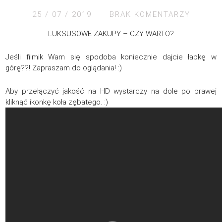
25 / 07 / 2019
BRAK KOMENTARZY
LUKSUSOWE ZAKUPY – CZY WARTO?
Jeśli filmik Wam się spodoba koniecznie dajcie łapkę w
górę??! Zapraszam do oglądania! :)
Aby przełączyć jakość na HD wystarczy na dole po prawej
kliknąć ikonkę koła zębatego. :)