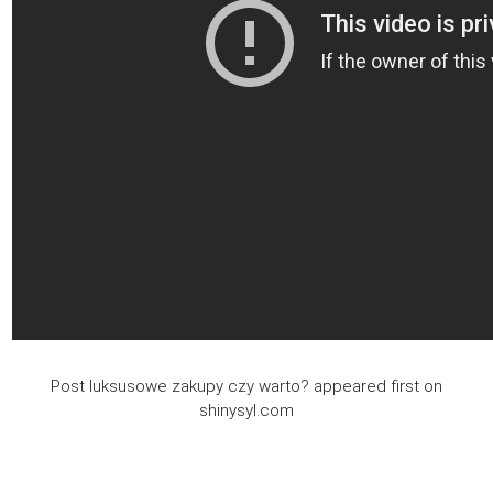
Post luksusowe zakupy czy warto? appeared first on
shinysyl.com