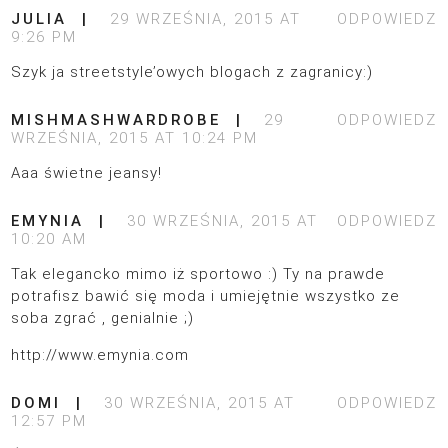
JULIA
29 WRZEŚNIA, 2015 AT
ODPOWIEDZ
9:26 PM
Szyk ja streetstyle’owych blogach z zagranicy:)
MISHMASHWARDROBE
29
ODPOWIEDZ
WRZEŚNIA, 2015 AT 10:24 PM
Aaa świetne jeansy!
EMYNIA
30 WRZEŚNIA, 2015 AT
ODPOWIEDZ
10:20 AM
Tak elegancko mimo iż sportowo :) Ty na prawde
potrafisz bawić się moda i umiejętnie wszystko ze
soba zgrać , genialnie ;)
http://www.emynia.com
DOMI
30 WRZEŚNIA, 2015 AT
ODPOWIEDZ
12:57 PM