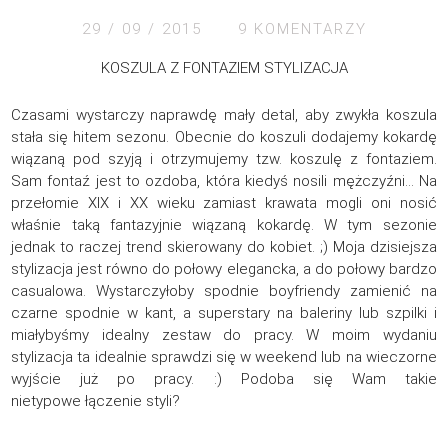
29 / 09 / 2015
9 KOMENTARZY
KOSZULA Z FONTAZIEM STYLIZACJA
Czasami wystarczy naprawdę mały detal, aby zwykła koszula
stała się hitem sezonu. Obecnie do koszuli dodajemy kokardę
wiązaną pod szyją i otrzymujemy tzw. koszulę z fontaziem.
Sam fontaź jest to ozdoba, która kiedyś nosili mężczyźni… Na
przełomie XIX i XX wieku zamiast krawata mogli oni nosić
właśnie taką fantazyjnie wiązaną kokardę. W tym sezonie
jednak to raczej trend skierowany do kobiet. ;) Moja dzisiejsza
stylizacja jest równo do połowy elegancka, a do połowy bardzo
casualowa. Wystarczyłoby spodnie boyfriendy zamienić na
czarne spodnie w kant, a superstary na baleriny lub szpilki i
miałybyśmy idealny zestaw do pracy. W moim wydaniu
stylizacja ta idealnie sprawdzi się w weekend lub na wieczorne
wyjście już po pracy. :) Podoba się Wam takie
nietypowe łączenie styli?