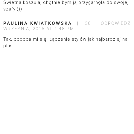
Świetna koszula, chętnie bym ją przygarnęła do swojej
szafy:)))
PAULINA KWIATKOWSKA
30
ODPOWIEDZ
WRZEŚNIA, 2015 AT 1:48 PM
Tak, podoba mi się. Łączenie stylów jak najbardziej na
plus.