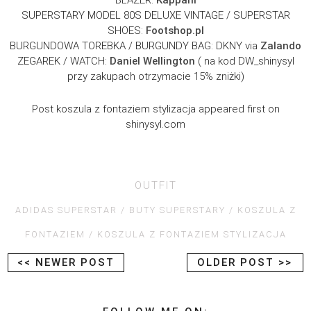
BLAZER:
Kappahl
SUPERSTARY MODEL 80S DELUXE VINTAGE / SUPERSTAR
SHOES:
Footshop.pl
BURGUNDOWA TOREBKA / BURGUNDY BAG: DKNY via
Zalando
ZEGAREK / WATCH:
Daniel Wellington
( na kod DW_shinysyl
przy zakupach otrzymacie 15% zniżki)
Post koszula z fontaziem stylizacja appeared first on
shinysyl.com
OUTFIT
ADIDAS SUPERSTAR
BUTY SUPERSTARY
KOSZULA Z
FONTAZIEM
KOSZULA Z FONTAZIEM STYLIZACJA
<< NEWER POST
OLDER POST >>