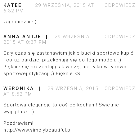
KATEE
29 WRZEŚNIA, 2015 AT
ODPOWIEDZ
6:32 PM
zagranicznie:)
ANNA ANTJE
29 WRZEŚNIA,
ODPOWIEDZ
2015 AT 8:37 PM
Cały czas się zastanawiam jakie buciki sportowe kupić
i coraz bardziej przekonuję się do tego modelu :)
Pięknie się prezentują jak widzę, nie tylko w typowo
sportowej stylizacji ;) Pięknie <3
WERONIKA
29 WRZEŚNIA, 2015
ODPOWIEDZ
AT 8:52 PM
Sportowa elegancja to coś co kocham! Swietnie
wyglądasz :-)
Pozdrawiam!
http://www.simplybeautiful.pl