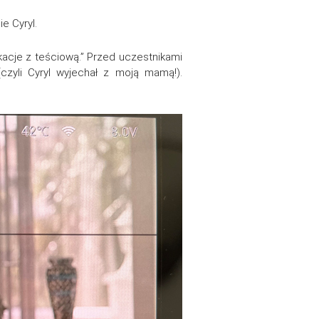
e Cyryl.
cje z teściową.” Przed uczestnikami
czyli Cyryl wyjechał z moją mamą!).