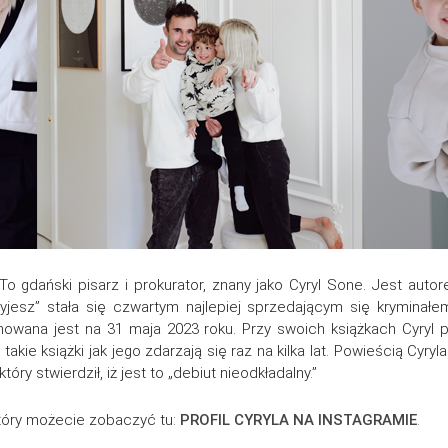
To gdański pisarz i prokurator, znany jako Cyryl Sone. Jest aut
żyjesz” stała się czwartym najlepiej sprzedającym się krymina
lanowana jest na 31 maja 2023 roku. Przy swoich książkach Cyryl
takie książki jak jego zdarzają się raz na kilka lat. Powieścią Cyry
tóry stwierdził, iż jest to „debiut nieodkładalny.”
 który możecie zobaczyć tu:
PROFIL CYRYLA NA INSTAGRAMIE
.