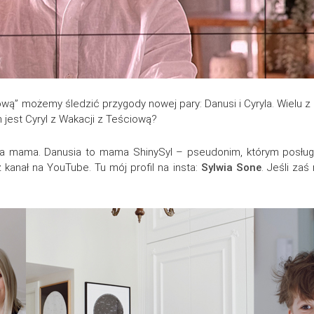
ową” możemy śledzić przygody nowej pary: Danusi i Cyryla. Wielu z
m jest Cyryl z Wakacji z Teściową?
ja mama. Danusia to mama ShinySyl – pseudonim, którym posługuj
 kanał na YouTube. Tu mój profil na insta:
Sylwia Sone
. Jeśli za