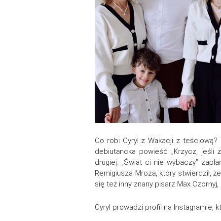
Co robi Cyryl z Wakacji z teściową? 
debiutancka powieść „Krzycz, jeśli 
drugiej: „Świat ci nie wybaczy” zap
Remigiusza Mroza, który stwierdził, że 
się też inny znany pisarz Max Czornyj, k
Cyryl prowadzi profil na Instagramie,