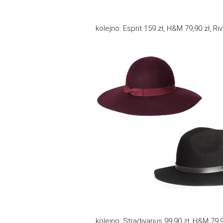
kolejno: Esprit 159 zł, H&M 79,90 zł, Ri
kolejno: Stradivarius 99,90 zł, H&M 79,9