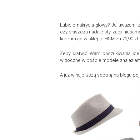
Lubicie nakrycia głowy? Ja uważam, ż
czy płaszcza nadaje stylizacji niesa
kupiłam go w sklepie H&M za 79,90 z
Żeby ułatwić Wam poszukiwania ide
widoczne w poście modele znalazłam
A już w najbliższą sobotę na blogu po