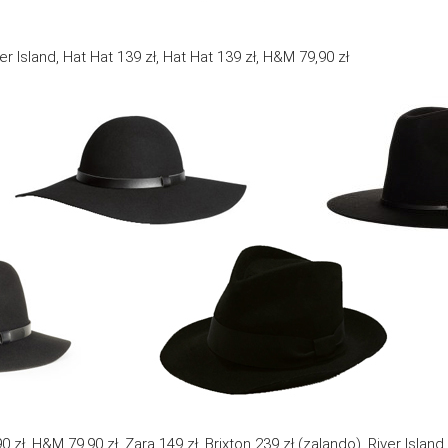
ver Island, Hat Hat 139 zł, Hat Hat 139 zł, H&M 79,90 zł
0 zł, H&M 79,90 zł, Zara 149 zł, Brixton 239 zł (zalando), River Island