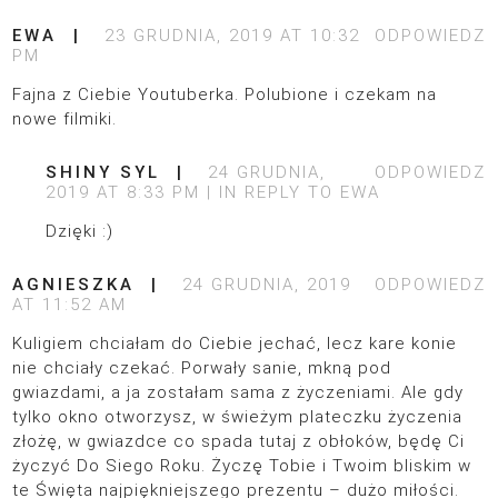
EWA
23 GRUDNIA, 2019 AT 10:32
ODPOWIEDZ
PM
Fajna z Ciebie Youtuberka. Polubione i czekam na
nowe filmiki.
SHINY SYL
24 GRUDNIA,
ODPOWIEDZ
2019 AT 8:33 PM
IN REPLY TO
EWA
Dzięki :)
AGNIESZKA
24 GRUDNIA, 2019
ODPOWIEDZ
AT 11:52 AM
Kuligiem chciałam do Ciebie jechać, lecz kare konie
nie chciały czekać. Porwały sanie, mkną pod
gwiazdami, a ja zostałam sama z życzeniami. Ale gdy
tylko okno otworzysz, w świeżym plateczku życzenia
złożę, w gwiazdce co spada tutaj z obłoków, będę Ci
życzyć Do Siego Roku. Życzę Tobie i Twoim bliskim w
te Święta najpiękniejszego prezentu – dużo miłości.