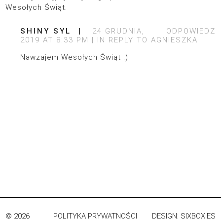
Wesołych Świąt.
SHINY SYL
24 GRUDNIA,
ODPOWIEDZ
2019 AT 8:33 PM
IN REPLY TO
AGNIESZKA
Nawzajem Wesołych Świąt :)
© 2026
POLITYKA PRYWATNOŚCI
DESIGN:
SIXBOX.ES