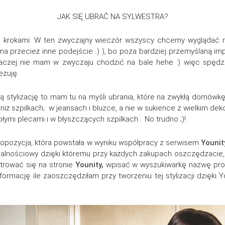
JAK SIĘ UBRAĆ NA SYLWESTRA?
mi krokami. W ten zwyczajny wieczór wszyscy chcemy wyglądać n
 przecież inne podejście :) ), bo poza bardziej przemyślaną impr
aczej nie mam w zwyczaju chodzić na bale hehe :) więc spędza
ezuję.
ną stylizację to mam tu na myśli ubrania, które na zwykłą domówk
niż szpilkach; w jeansach i bluzce, a nie w sukience z wielkim dekol
ołymi plecami i w błyszczących szpilkach… No trudno ;)!
ia propozycja, która powstała w wyniku współpracy z serwisem
Younit
lojalnościowy dzięki któremu przy każdych zakupach oszczędzacie
strować się na stronie
Younity,
wpisać w wyszukiwarkę nazwę produk
formację ile zaoszczędziłam przy tworzeniu tej stylizacji dzięki 