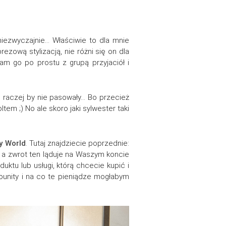
iezwyczajnie… Właściwie to dla mnie
ezową stylizacją, nie różni się on dla
m go po prostu z grupą przyjaciół i
ę raczej by nie pasowały… Bo przecież
tem ;) No ale skoro jaki sylwester taki
y World
. Tutaj znajdziecie poprzednie:
, a zwrot ten ląduje na Waszym koncie
tu lub usługi, którą chcecie kupić i
Younity i na co te pieniądze mogłabym