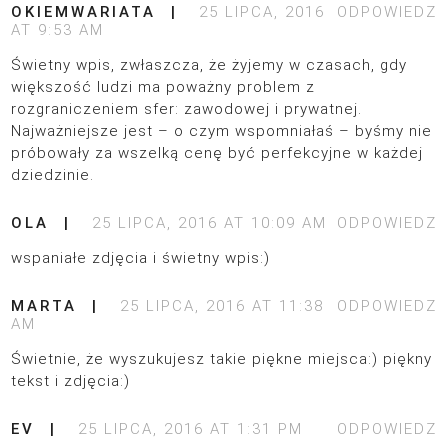
OKIEMWARIATA
25 LIPCA, 2016
ODPOWIEDZ
AT 9:53 AM
Świetny wpis, zwłaszcza, że żyjemy w czasach, gdy
większość ludzi ma poważny problem z
rozgraniczeniem sfer: zawodowej i prywatnej.
Najważniejsze jest – o czym wspomniałaś – byśmy nie
próbowały za wszelką cenę być perfekcyjne w każdej
dziedzinie.
OLA
25 LIPCA, 2016 AT 10:09 AM
ODPOWIEDZ
wspaniałe zdjęcia i świetny wpis:)
MARTA
25 LIPCA, 2016 AT 11:38
ODPOWIEDZ
AM
Świetnie, że wyszukujesz takie piękne miejsca:) piękny
tekst i zdjęcia:)
EV
25 LIPCA, 2016 AT 1:31 PM
ODPOWIEDZ