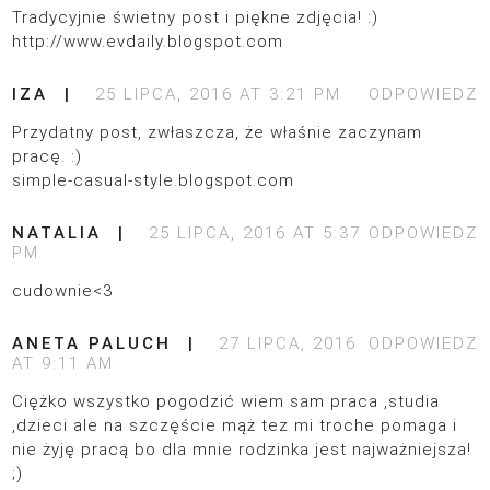
Tradycyjnie świetny post i piękne zdjęcia! :)
http://www.evdaily.blogspot.com
IZA
25 LIPCA, 2016 AT 3:21 PM
ODPOWIEDZ
Przydatny post, zwłaszcza, że właśnie zaczynam
pracę. :)
simple-casual-style.blogspot.com
NATALIA
25 LIPCA, 2016 AT 5:37
ODPOWIEDZ
PM
cudownie<3
ANETA PALUCH
27 LIPCA, 2016
ODPOWIEDZ
AT 9:11 AM
Ciężko wszystko pogodzić wiem sam praca ,studia
,dzieci ale na szczęście mąż tez mi troche pomaga i
nie żyję pracą bo dla mnie rodzinka jest najważniejsza!
;)