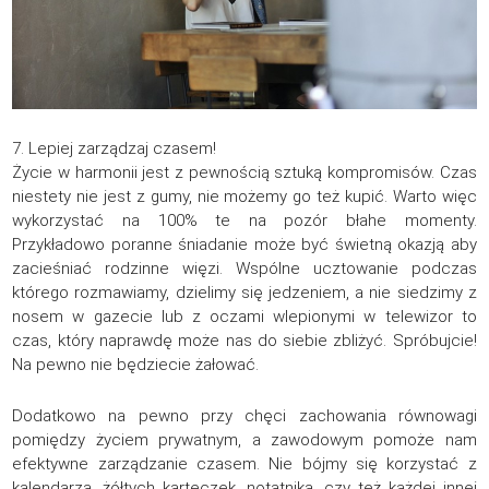
7. Lepiej zarządzaj czasem!
Życie w harmonii jest z pewnością sztuką kompromisów. Czas
niestety nie jest z gumy, nie możemy go też kupić. Warto więc
wykorzystać na 100% te na pozór błahe momenty.
Przykładowo poranne śniadanie może być świetną okazją aby
zacieśniać rodzinne więzi. Wspólne ucztowanie podczas
którego rozmawiamy, dzielimy się jedzeniem, a nie siedzimy z
nosem w gazecie lub z oczami wlepionymi w telewizor to
czas, który naprawdę może nas do siebie zbliżyć. Spróbujcie!
Na pewno nie będziecie żałować.
Dodatkowo na pewno przy chęci zachowania równowagi
pomiędzy życiem prywatnym, a zawodowym pomoże nam
efektywne zarządzanie czasem. Nie bójmy się korzystać z
kalendarza, żółtych karteczek, notatnika, czy też każdej innej