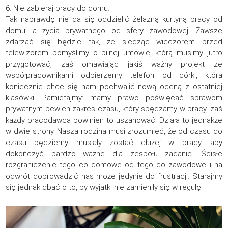
6. Nie zabieraj pracy do domu.
Tak naprawdę nie da się oddzielić żelazną kurtyną pracy od
domu, a życia prywatnego od sfery zawodowej. Zawsze
zdarzać się będzie tak, że siedząc wieczorem przed
telewizorem pomyślimy o pilnej umowie, którą musimy jutro
przygotować, zaś omawiając jakiś ważny projekt ze
współpracownikami odbierzemy telefon od córki, która
koniecznie chce się nam pochwalić nową oceną z ostatniej
klasówki. Pamietajmy: mamy prawo poświęcać sprawom
prywatnym pewien zakres czasu, który spędzamy w pracy, zaś
każdy pracodawca powinien to uszanować. Działa to jednakże
w dwie strony. Nasza rodzina musi zrozumieć, że od czasu do
czasu będziemy musiały zostać dłużej w pracy, aby
dokończyć bardzo ważne dla zespołu zadanie. Ścisłe
rozgraniczenie tego co domowe od tego co zawodowe i na
odwrót doprowadzić nas może jedynie do frustracji. Starajmy
się jednak dbać o to, by wyjątki nie zamieniły się w regułę.