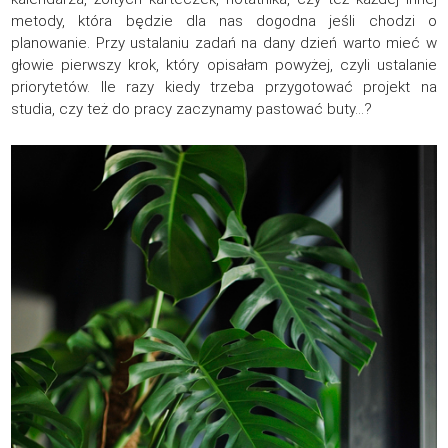
metody, która będzie dla nas dogodna jeśli chodzi o
planowanie. Przy ustalaniu zadań na dany dzień warto mieć w
głowie pierwszy krok, który opisałam powyżej, czyli ustalanie
priorytetów. Ile razy kiedy trzeba przygotować projekt na
studia, czy też do pracy zaczynamy pastować buty…?