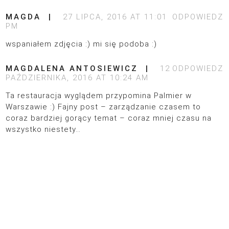
MAGDA
27 LIPCA, 2016 AT 11:01
ODPOWIEDZ
PM
wspaniałem zdjęcia :) mi się podoba :)
MAGDALENA ANTOSIEWICZ
12
ODPOWIEDZ
PAŹDZIERNIKA, 2016 AT 10:24 AM
Ta restauracja wyglądem przypomina Palmier w
Warszawie :) Fajny post – zarządzanie czasem to
coraz bardziej gorący temat – coraz mniej czasu na
wszystko niestety…