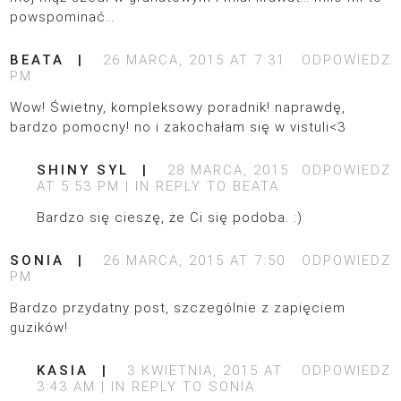
powspominać…
BEATA
26 MARCA, 2015 AT 7:31
ODPOWIEDZ
PM
Wow! Świetny, kompleksowy poradnik! naprawdę,
bardzo pomocny! no i zakochałam się w vistuli<3
SHINY SYL
28 MARCA, 2015
ODPOWIEDZ
AT 5:53 PM
IN REPLY TO
BEATA
Bardzo się cieszę, że Ci się podoba. :)
SONIA
26 MARCA, 2015 AT 7:50
ODPOWIEDZ
PM
Bardzo przydatny post, szczególnie z zapięciem
guzików!
KASIA
3 KWIETNIA, 2015 AT
ODPOWIEDZ
3:43 AM
IN REPLY TO
SONIA