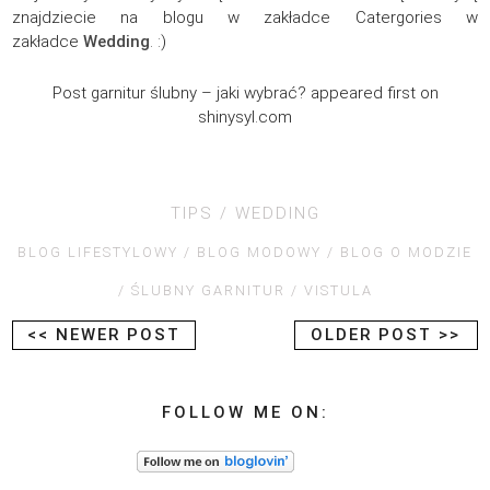
znajdziecie na blogu w zakładce Catergories w
zakładce
Wedding
. :)
Post garnitur ślubny – jaki wybrać? appeared first on
shinysyl.com
TIPS
WEDDING
BLOG LIFESTYLOWY
BLOG MODOWY
BLOG O MODZIE
ŚLUBNY GARNITUR
VISTULA
<< NEWER POST
OLDER POST >>
FOLLOW ME ON: