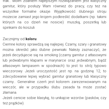
frak… Moim zdaniem najlepszym rozwiązaniem jest klasyczny
garnitur, który posłuży Wam również do pracy, czy też na
wszystkie formalne okazje. Wyjątkowość ślubnego stroju
możecie zamiast jego krojem podkreślić dodatkami (np. takimi
których na co dzień nie nosicie): muszką, poszetką lub
spinkami do koszuli.
Zacznijmy od
koloru
.
Ciemne kolory sprawdzą się najlepiej. Czarny, szary i granatowy
można określić jako ślubne pewniaki. Należy zaznaczyć, że
jeżeli decydujecie się na smoking (czarny garnitur z atłasowymi
lub jedwabnymi klapami w marynarce oraz jedwabnym, bądź
atłasowym lampasem w spodniach) to jest to strój typowo
wieczorowy. Jeżeli uroczystość jest np. na godzinę 12, to
zdecydowanie lepiej wybrać garnitur granatowy lub klasyczny
czarny… Generalnie czerń jest kolorem zarezerwowanym na
wieczór, ale w przypadku ślubu zasada ta może zostać
złamana.
Jeżeli cenicie sobie klasykę, to unikajcie wzorów (pasków, czy
też prążków).