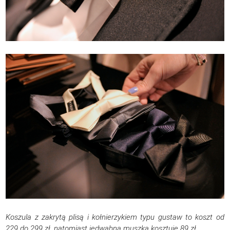
Koszula z zakrytą plisą i kołnierzykiem typu gustaw to koszt od
229 do 299 zł, natomiast jedwabna muszka kosztuje 89 zł.