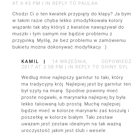
AT 6:43 PM
IN REPLY TO
PAULAA
Chodzi Ci o ten kwiatek przypięty do klapy? Ja bym
w takim razie chyba lekko zmodyfikowała kolory
wiązanki tak aby któryś z kwiatów nawiązywał do
muszki i tym samym nie będzie problemu z
przypinką. Myślę, że bez problemu w zamówieniu
bukietu można dokonywać modyfikacji. :)
KAMIL
14 WRZEŚNIA,
ODPOWIEDZ
2017 AT 2:58 PM
IN REPLY TO
SHINY SYL
Według mnie najlepszy garnitur to taki, który
ma tradycyjny krój. Najlepiej jest by garnitur ten
był szyty na miarę. Spodnie powinny mieć
proste nogawki, a marynarka najlepiej by była
lekko taliowaną lub prostą. Muchę najlepiej
będzie mieć w kolorze marynarki zaś koszulę i
poszetkę w kolorze białym. Taki zestaw
uważam jest zestaw idealnym na tak ważną
uroczystość jakim jest ślub i wesele.