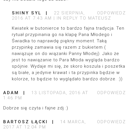
SHINY SYL
22 SIERPNIA,
ODPOWIEDZ
2016 AT 7:43 AM
IN REPLY TO
MATEUSZ
Kwiatek w butonierce to bardzo fajna tradycja. Ten
rytuał przypinania go na klapę Pana Młodego i
Świadka to naprawdę piękny moment. Taką
przypinkę zamawia się razem z bukietem (
nawiązuje on do wiązanki Panny Młodej). Jako że
jest to nawiązanie to Para Młoda wygląda bardzo
spójnie. Wydaje mi się, że skoro koszula i poszetka
są białe, a jedynie krawat i ta przypinka będzie w
kolorze, to będzie to wyglądało bardzo dobrze. :))
ADAM
13 LISTOPADA, 2016 AT
ODPOWIEDZ
1:46 PM
Dobrze się czyta i fajne zdj :)
BARTOSZ ŁĄCKI
14 MARCA,
ODPOWIEDZ
2017 AT 12:04 PM