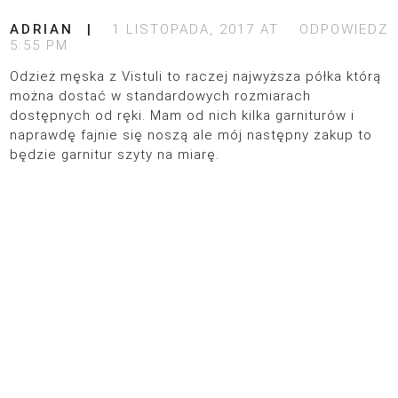
ADRIAN
1 LISTOPADA, 2017 AT
ODPOWIEDZ
5:55 PM
Odzież męska z Vistuli to raczej najwyższa półka którą
można dostać w standardowych rozmiarach
dostępnych od ręki. Mam od nich kilka garniturów i
naprawdę fajnie się noszą ale mój następny zakup to
będzie garnitur szyty na miarę.