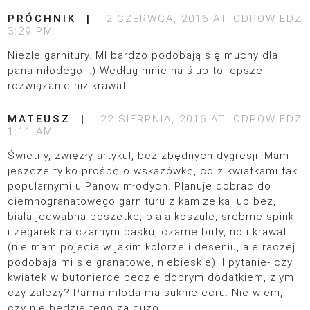
PRÓCHNIK
2 CZERWCA, 2016 AT
ODPOWIEDZ
3:29 PM
Niezłe garnitury. MI bardzo podobają się muchy dla
pana młodego. :) Według mnie na ślub to lepsze
rozwiązanie niż krawat.
MATEUSZ
22 SIERPNIA, 2016 AT
ODPOWIEDZ
1:11 AM
Świetny, zwięzły artykul, bez zbędnych dygresji! Mam
jeszcze tylko prośbę o wskazówkę, co z kwiatkami tak
popularnymi u Panow młodych. Planuje dobrac do
ciemnogranatowego garnituru z kamizelka lub bez,
biala jedwabna poszetke, biala koszule, srebrne spinki
i zegarek na czarnym pasku, czarne buty, no i krawat
(nie mam pojecia w jakim kolorze i deseniu, ale raczej
podobaja mi sie granatowe, niebieskie). I pytanie- czy
kwiatek w butonierce bedzie dobrym dodatkiem, zlym,
czy zalezy? Panna mloda ma suknie ecru. Nie wiem,
czy nie bedzie tego za duzo..