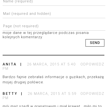
moje dane w tej przeglądarce podczas pisania
kolejnych komentarzy.
ANITA
26 MARCA, 2015 AT 5:40
ODPOWIEDZ
PM
Bardzo fajnie zebrałaś informacje o guzikach, przekażę
mojej drugiej połówce.
BETTY
26 MARCA, 2015 AT 5:59
ODPOWIEDZ
PM
mój mąż szedł w granatowym i miał krawat… miło mi to