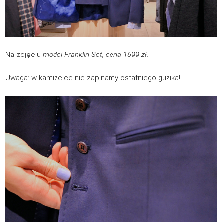
Na zdjęciu
model Franklin Set, cena 1699 zł
.
Uwaga: w kamizelce nie zapinamy ostatniego guzika!