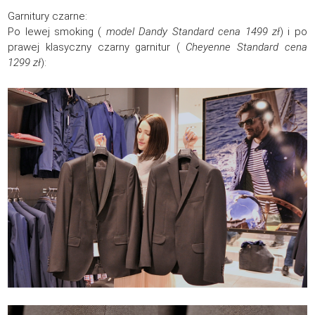
Garnitury czarne:
Po lewej smoking (
model Dandy Standard cena 1499 zł
) i po
prawej klasyczny czarny garnitur (
Cheyenne Standard cena
1299 zł
):