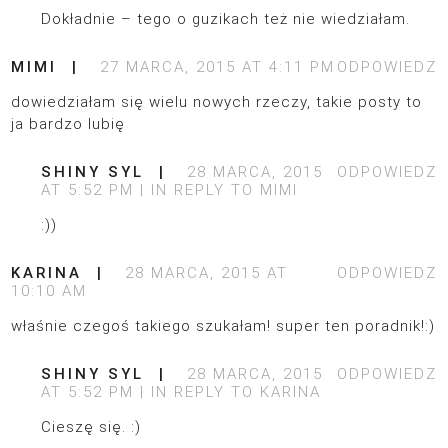
Dokładnie – tego o guzikach też nie wiedziałam.
MIMI
27 MARCA, 2015 AT 4:11 PM
ODPOWIEDZ
dowiedziałam się wielu nowych rzeczy, takie posty to
ja bardzo lubię
SHINY SYL
28 MARCA, 2015
ODPOWIEDZ
AT 5:52 PM
IN REPLY TO
MIMI
:))
KARINA
28 MARCA, 2015 AT
ODPOWIEDZ
10:10 AM
właśnie czegoś takiego szukałam! super ten poradnik!:)
SHINY SYL
28 MARCA, 2015
ODPOWIEDZ
AT 5:52 PM
IN REPLY TO
KARINA
Cieszę się. :)