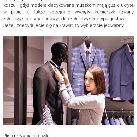
koszuli, gdyż modele dedykowane muszkom mają guziki ukryte
w plisie, a także specjalnie wycięty kołnierzyk (zwany
kołnierzykiem smokingowym lub kołnierzykiem typu gustaw).
Jeżeli zdecydujecie się na krawat, to wybierzcie jedwabny.
Plisa ukrywająca guziki: