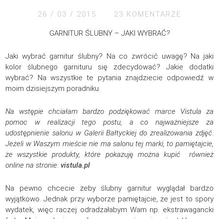
26 / 03 / 2015
23 KOMENTARZE
GARNITUR ŚLUBNY – JAKI WYBRAĆ?
Jaki wybrać garnitur ślubny? Na co zwrócić uwagę? Na jaki
kolor ślubnego garnituru się zdecydować? Jakie dodatki
wybrać? Na wszystkie te pytania znajdziecie odpowiedź w
moim dzisiejszym poradniku.
Na wstępie chciałam bardzo podziękować marce Vistula za
pomoc w realizacji tego postu, a co najważniejsze za
udostępnienie salonu w Galerii Bałtyckiej do zrealizowania zdjęć.
Jeżeli w Waszym mieście nie ma salonu tej marki, to pamiętajcie,
że wszystkie produkty, które pokazuję można kupić również
online na stronie:
vistula.pl
Na pewno chcecie żeby ślubny garnitur wyglądał bardzo
wyjątkowo. Jednak przy wyborze pamiętajcie, że jest to spory
wydatek, więc raczej odradzałabym Wam np. ekstrawagancki