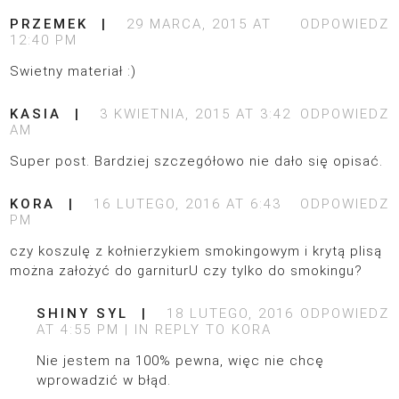
PRZEMEK
29 MARCA, 2015 AT
ODPOWIEDZ
12:40 PM
Swietny materiał :)
KASIA
3 KWIETNIA, 2015 AT 3:42
ODPOWIEDZ
AM
Super post. Bardziej szczegółowo nie dało się opisać.
KORA
16 LUTEGO, 2016 AT 6:43
ODPOWIEDZ
PM
czy koszulę z kołnierzykiem smokingowym i krytą plisą
można założyć do garniturU czy tylko do smokingu?
SHINY SYL
18 LUTEGO, 2016
ODPOWIEDZ
AT 4:55 PM
IN REPLY TO
KORA
Nie jestem na 100% pewna, więc nie chcę
wprowadzić w błąd.