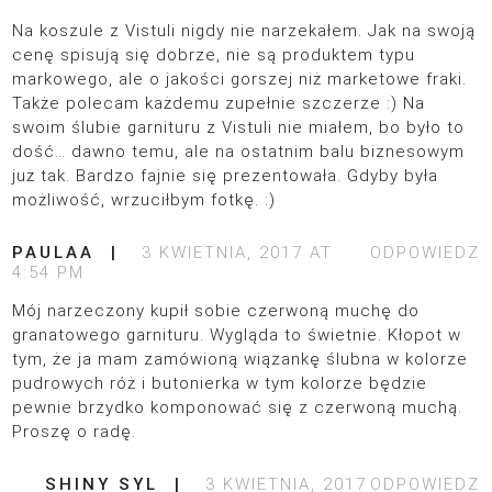
Na koszule z Vistuli nigdy nie narzekałem. Jak na swoją
cenę spisują się dobrze, nie są produktem typu
markowego, ale o jakości gorszej niż marketowe fraki.
Także polecam każdemu zupełnie szczerze :) Na
swoim ślubie garnituru z Vistuli nie miałem, bo było to
dość… dawno temu, ale na ostatnim balu biznesowym
już tak. Bardzo fajnie się prezentowała. Gdyby była
możliwość, wrzuciłbym fotkę. :)
PAULAA
3 KWIETNIA, 2017 AT
ODPOWIEDZ
4:54 PM
Mój narzeczony kupił sobie czerwoną muchę do
granatowego garnituru. Wygląda to świetnie. Kłopot w
tym, że ja mam zamówioną wiązankę ślubna w kolorze
pudrowych róż i butonierka w tym kolorze będzie
pewnie brzydko komponować się z czerwoną muchą.
Proszę o radę.
SHINY SYL
3 KWIETNIA, 2017
ODPOWIEDZ