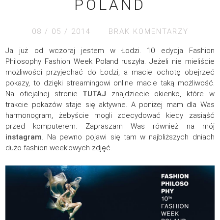
POLAND
08 / 05 / 2014
BRAK KOMENTARZY
Ja już od wczoraj jestem w Łodzi. 10 edycja Fashion
Philosophy Fashion Week Poland ruszyła. Jeżeli nie mieliście
możliwości przyjechać do Łodzi, a macie ochotę obejrzeć
pokazy, to dzięki streamingowi online macie taką możliwość.
Na oficjalnej stronie
TUTAJ
znajdziecie okienko, które w
trakcie pokazów staje się aktywne. A poniżej mam dla Was
harmonogram, żebyście mogli zdecydować kiedy zasiąść
przed komputerem. Zapraszam Was również na mój
instagram
. Na pewno pojawi się tam w najbliższych dniach
dużo fashion week’owych zdjęć.