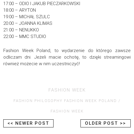
17:00 – ODIO I JAKUB PIECZARKOWSKI
18:00 – ARYTON
19:00 – MICHAŁ SZULC
20:00 – JOANNA KLIMAS
21:00 – NENUKKO
22:00 – MMC STUDIO
Fashion Week Poland, to wydarzenie do którego zawsze
odliczam dni. Jeżeli macie ochotę, to dzięki streamingowi
również możecie w nim uczestniczyć!
FASHION WEEK
FASHION PHILOSOPHY FASHION WEEK POLAND
FASHION WEEK
<< NEWER POST
OLDER POST >>