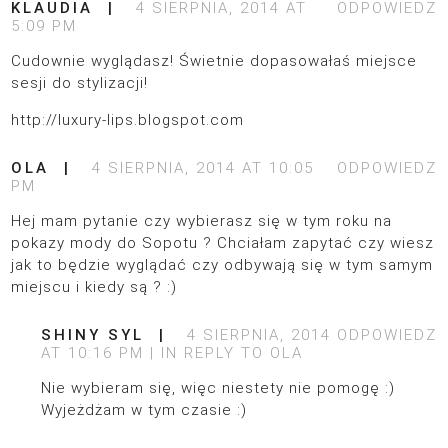
KLAUDIA
4 SIERPNIA, 2014 AT
ODPOWIEDZ
5:09 PM
Cudownie wyglądasz! Świetnie dopasowałaś miejsce
sesji do stylizacji!
http://luxury-lips.blogspot.com
OLA
4 SIERPNIA, 2014 AT 10:05
ODPOWIEDZ
PM
Hej mam pytanie czy wybierasz się w tym roku na
pokazy mody do Sopotu ? Chciałam zapytać czy wiesz
jak to będzie wyglądać czy odbywają się w tym samym
miejscu i kiedy są ? :)
SHINY SYL
4 SIERPNIA, 2014
ODPOWIEDZ
AT 10:16 PM
IN REPLY TO
OLA
Nie wybieram się, więc niestety nie pomogę :)
Wyjeżdżam w tym czasie :)