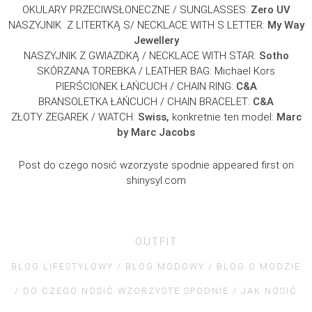
OKULARY PRZECIWSŁONECZNE / SUNGLASSES:
Zero UV
NASZYJNIK Z LITERTKĄ S/ NECKLACE WITH S LETTER:
My Way
Jewellery
NASZYJNIK Z GWIAZDKĄ / NECKLACE WITH STAR:
Sotho
SKÓRZANA TOREBKA / LEATHER BAG: Michael Kors
PIERŚCIONEK ŁAŃCUCH / CHAIN RING:
C&A
BRANSOLETKA ŁAŃCUCH / CHAIN BRACELET:
C&A
ZŁOTY ZEGAREK / WATCH:
Swiss
,
konkretnie ten model:
Marc
by Marc Jacobs
Post do czego nosić wzorzyste spodnie appeared first on
shinysyl.com
OUTFIT
BLOG LIFESTYLOWY
BLOG MODOWY
BLOG O MODZIE
DO CZEGO NOSIĆ WZORZYSTE SPODNIE
JAK NOSIĆ