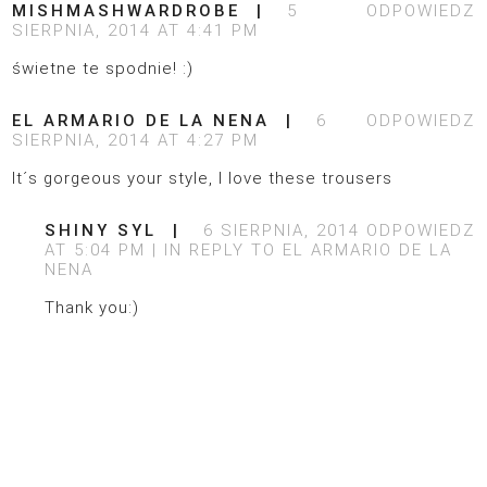
MISHMASHWARDROBE
5
ODPOWIEDZ
SIERPNIA, 2014 AT 4:41 PM
świetne te spodnie! :)
EL ARMARIO DE LA NENA
6
ODPOWIEDZ
SIERPNIA, 2014 AT 4:27 PM
It´s gorgeous your style, I love these trousers
SHINY SYL
6 SIERPNIA, 2014
ODPOWIEDZ
AT 5:04 PM
IN REPLY TO
EL ARMARIO DE LA
NENA
Thank you:)