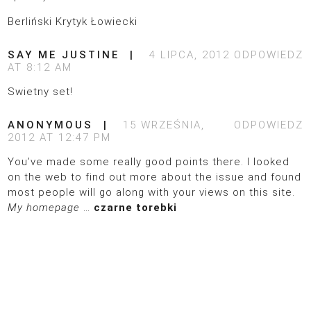
Berliński Krytyk Łowiecki
SAY ME JUSTINE
4 LIPCA, 2012
ODPOWIEDZ
AT 8:12 AM
Swietny set!
ANONYMOUS
15 WRZEŚNIA,
ODPOWIEDZ
2012 AT 12:47 PM
You’ve made some really good points there. I looked
on the web to find out more about the issue and found
most people will go along with your views on this site.
My homepage
…
czarne torebki