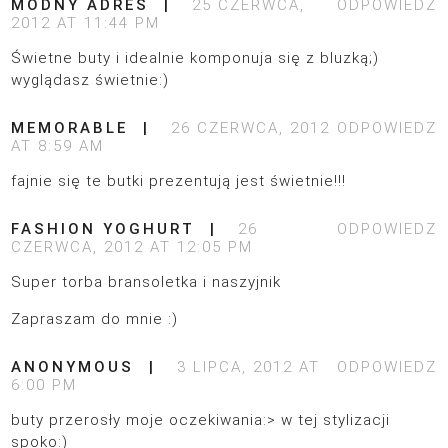
MODNY ADRES
25 CZERWCA,
ODPOWIEDZ
2012 AT 11:44 PM
Świetne buty i idealnie komponuja się z bluzką;)
wyglądasz świetnie:)
MEMORABLE
26 CZERWCA, 2012
ODPOWIEDZ
AT 8:59 AM
fajnie się te butki prezentują jest świetnie!!!
FASHION YOGHURT
26
ODPOWIEDZ
CZERWCA, 2012 AT 12:05 PM
Super torba bransoletka i naszyjnik
Zapraszam do mnie :)
ANONYMOUS
3 LIPCA, 2012 AT
ODPOWIEDZ
6:00 PM
buty przerosły moje oczekiwania:> w tej stylizacji
spoko:)