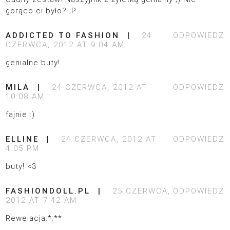
gorąco ci było? ;P
ADDICTED TO FASHION
24
ODPOWIEDZ
CZERWCA, 2012 AT 9:04 AM
genialne buty!
MILA
24 CZERWCA, 2012 AT
ODPOWIEDZ
10:08 AM
fajnie :)
ELLINE
24 CZERWCA, 2012 AT
ODPOWIEDZ
4:05 PM
buty! <3
FASHIONDOLL.PL
25 CZERWCA,
ODPOWIEDZ
2012 AT 7:42 AM
Rewelacja:*:**