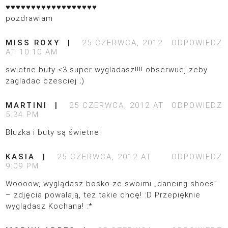
♥♥♥♥♥♥♥♥♥♥♥♥♥♥♥♥♥♥
pozdrawiam
MISS ROXY
25 CZERWCA, 2012
ODPOWIEDZ
AT 10:10 AM
swietne buty <3 super wygladasz!!!! obserwuej zeby
zagladac czesciej ;)
MARTINI
25 CZERWCA, 2012 AT
ODPOWIEDZ
5:34 PM
Bluzka i buty są świetne!
KASIA
25 CZERWCA, 2012 AT
ODPOWIEDZ
9:09 PM
Woooow, wyglądasz bosko ze swoimi „dancing shoes”
– zdjęcia powalają, tez takie chcę! :D Przepięknie
wyglądasz Kochana! :*