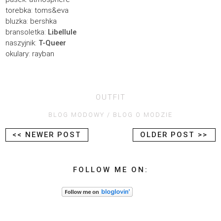
torebka: toms&eva
bluzka: bershka
bransoletka:
Libellule
naszyjnik:
T-Queer
okulary: rayban
OUTFIT
BLOG MODOWY
BLOG O MODZIE
<< NEWER POST
OLDER POST >>
FOLLOW ME ON: