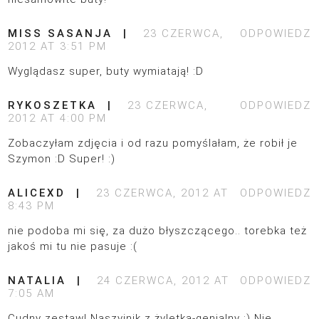
MISS SASANJA
23 CZERWCA,
ODPOWIEDZ
2012 AT 3:51 PM
Wyglądasz super, buty wymiatają! :D
RYKOSZETKA
23 CZERWCA,
ODPOWIEDZ
2012 AT 4:00 PM
Zobaczyłam zdjęcia i od razu pomyślałam, że robił je
Szymon :D Super! :)
ALICEXD
23 CZERWCA, 2012 AT
ODPOWIEDZ
8:43 PM
nie podoba mi się, za dużo błyszczącego.. torebka też
jakoś mi tu nie pasuje :(
NATALIA
24 CZERWCA, 2012 AT
ODPOWIEDZ
7:05 AM
Cudny zestaw! Naszyjnik z żyletką-genialny ;) Nie