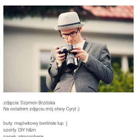
zdjęcia:
Szymon Brzóska
Na ostatnim zdjęciu mój shiny Cyryl ;)
buty: majówkowy berliński łup :)
szorty: DIY h&m
pasek: atmosphere