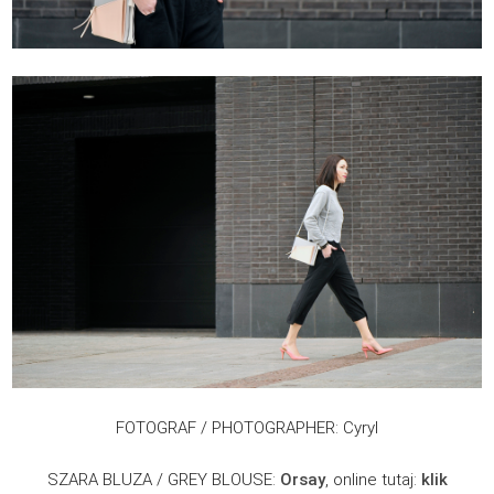
FOTOGRAF / PHOTOGRAPHER: Cyryl
SZARA BLUZA / GREY BLOUSE:
Orsay
, online tutaj:
klik