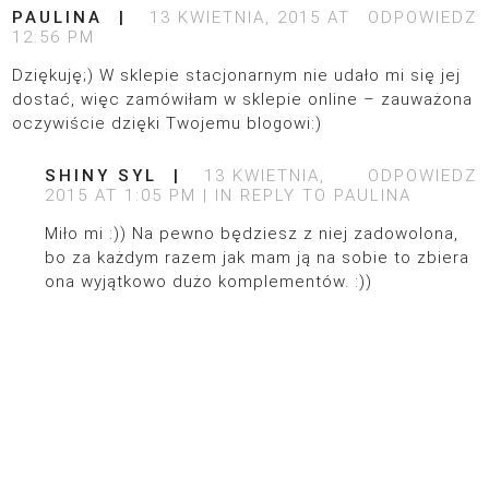
PAULINA
13 KWIETNIA, 2015 AT
ODPOWIEDZ
12:56 PM
Dziękuję;) W sklepie stacjonarnym nie udało mi się jej
dostać, więc zamówiłam w sklepie online – zauważona
oczywiście dzięki Twojemu blogowi:)
SHINY SYL
13 KWIETNIA,
ODPOWIEDZ
2015 AT 1:05 PM
IN REPLY TO
PAULINA
Miło mi :)) Na pewno będziesz z niej zadowolona,
bo za każdym razem jak mam ją na sobie to zbiera
ona wyjątkowo dużo komplementów. :))