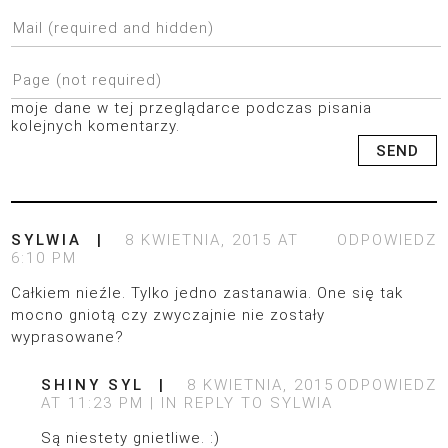
moje dane w tej przeglądarce podczas pisania
kolejnych komentarzy.
SYLWIA
8 KWIETNIA, 2015 AT
ODPOWIEDZ
6:10 PM
Całkiem nieźle. Tylko jedno zastanawia. One się tak
mocno gniotą czy zwyczajnie nie zostały
wyprasowane?
SHINY SYL
8 KWIETNIA, 2015
ODPOWIEDZ
AT 11:23 PM
IN REPLY TO
SYLWIA
Są niestety gnietliwe. :)