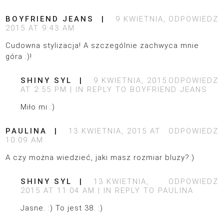
BOYFRIEND JEANS
9 KWIETNIA,
ODPOWIEDZ
2015 AT 9:43 AM
Cudowna stylizacja! A szczególnie zachwyca mnie
góra :)!
SHINY SYL
9 KWIETNIA, 2015
ODPOWIEDZ
AT 2:55 PM
IN REPLY TO
BOYFRIEND JEANS
Miło mi :)
PAULINA
13 KWIETNIA, 2015 AT
ODPOWIEDZ
10:09 AM
A czy można wiedzieć, jaki masz rozmiar bluzy?:)
SHINY SYL
13 KWIETNIA,
ODPOWIEDZ
2015 AT 11:04 AM
IN REPLY TO
PAULINA
Jasne. :) To jest 38. :)