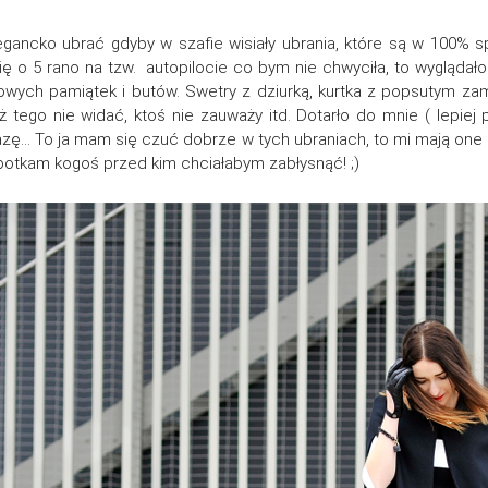
 elegancko ubrać gdyby w szafie wisiały ubrania, które są w 100% 
ę o 5 rano na tzw. autopilocie co bym nie chwyciła, to wyglądał
owych pamiątek i butów. Swetry z dziurką, kurtka z popsutym zam
tego nie widać, ktoś nie zauważy itd. Dotarło do mnie ( lepiej 
azę… To ja mam się czuć dobrze w tych ubraniach, to mi mają one
potkam kogoś przed kim chciałabym zabłysnąć! ;)