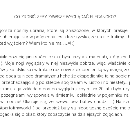
CO ZROBIĆ ŻEBY ZAWSZE WYGLĄDAĆ ELEGANCKO?
gorsza nosimy ubrania, które są zniszczone, w których brakuj
że ubierając się w pośpiechu jest duże ryzyko, że na nie trafimy i
zed wyjściem? Wiem kto nie ma… JA! ;)
ała pozaciągana spódniczka ( była uszyta z materiału, który jest
i). Moje nogi wyglądały w niej niezwykle dobrze, więc właściwie
 jako stylistka i w trakcie rozmowy z ekspedientką wyniknęło, że
 co doda tu nieco dramatyzmu hehe że ekspedientka ta na sobie mia
przechadzając się po sklepie spojrzałam w lustro i no niestety…
aniami, a ja zakładam coś co wygląda jakby miało 20 lat i było u
 pożegnałam, wylądowała w śmietniku, dokładnie w pojemniku na
ca w modzie! Okazuje się, że szewc bez butów chodzi… :) Na 
#partofmyworld ( bo przecież buty są nieodłączną cześcią moich st
gaciła się o okaz, który zobaczycie na dzisiejszych zdjęciach.