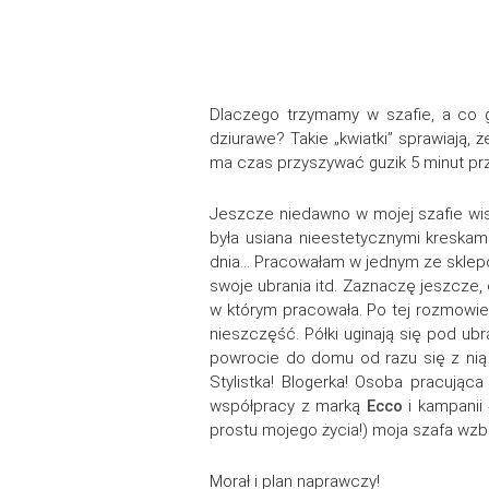
Dlaczego trzymamy w szafie, a co 
dziurawe? Takie „kwiatki” sprawiają, 
ma czas przyszywać guzik 5 minut pr
Jeszcze niedawno w mojej szafie wisi
była usiana nieestetycznymi kreskam
dnia… Pracowałam w jednym ze sklepów
swoje ubrania itd. Zaznaczę jeszcze,
w którym pracowała. Po tej rozmowie 
nieszczęść. Półki uginają się pod ubr
powrocie do domu od razu się z nią
Stylistka! Blogerka! Osoba pracują
współpracy z marką
Ecco
i kampanii 
prostu mojego życia!) moja szafa wzbo
Morał i plan naprawczy!