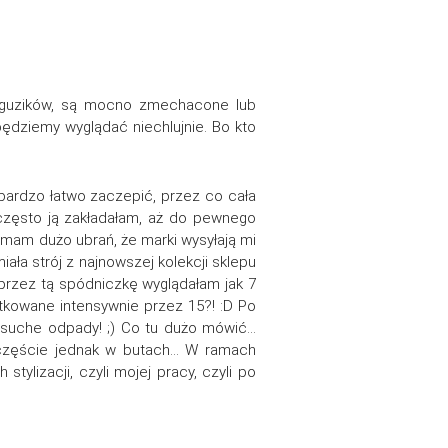
e guzików, są mocno zmechacone lub
 będziemy wyglądać niechlujnie. Bo kto
 bardzo łatwo zaczepić, przez co cała
 często ją zakładałam, aż do pewnego
 mam dużo ubrań, że marki wysyłają mi
ła strój z najnowszej kolekcji sklepu
 przez tą spódniczkę wyglądałam jak 7
żytkowane intensywnie przez 15?! :D Po
 suche odpady! ;) Co tu dużo mówić…
szczęście jednak w butach… W ramach
ylizacji, czyli mojej pracy, czyli po