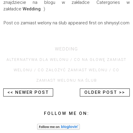
znajdziecie na blogu w zakładce Catergories w
zakładce
Wedding
. :)
Post co zamiast welony na ślub appeared first on shinysyl.com
WEDDING
ALTERNATYWA DLA WELONU
CO NA GŁOWĘ ZAMIAST
WELONU
CO ZAŁOŻYĆ ZAMIAST WELONU
CO
ZAMIAST WELONU NA ŚLUB
<< NEWER POST
OLDER POST >>
FOLLOW ME ON: