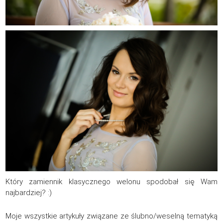
Który zamiennik klasycznego welonu spodobał się Wam
najbardziej? :)
Moje wszystkie artykuły związane ze ślubno/weselną tematyką