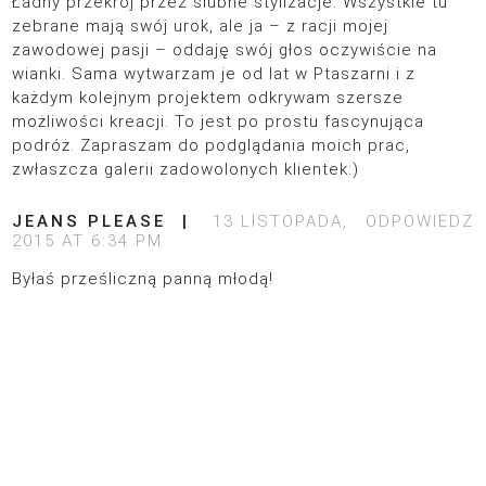
Ładny przekrój przez ślubne stylizacje. Wszystkie tu
zebrane mają swój urok, ale ja – z racji mojej
zawodowej pasji – oddaję swój głos oczywiście na
wianki. Sama wytwarzam je od lat w Ptaszarni i z
każdym kolejnym projektem odkrywam szersze
możliwości kreacji. To jest po prostu fascynująca
podróż. Zapraszam do podglądania moich prac,
zwłaszcza galerii zadowolonych klientek:)
JEANS PLEASE
13 LISTOPADA,
ODPOWIEDZ
2015 AT 6:34 PM
Byłaś prześliczną panną młodą!