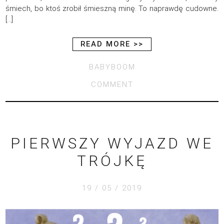
śmiech, bo ktoś zrobił śmieszną minę. To naprawdę cudowne.
[…]
READ MORE >>
BABYBOOM
COMMENT
PIERWSZY WYJAZD WE
TRÓJKĘ
19 / 05 / 2019