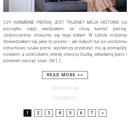
CZY KARMIENIE PIERSIĄ JEST TRUDNE? MOJA HISTORIA Od
początku ciąży wiedziałam, że chcę karmić piersią.
Jednocześnie strasznie się tego bałam. W szkole rodzenia
dowiedziałam się jakie to proste – jak maluch tuż po urodzeniu
odruchowo szuka piersi, wystarczy przyłożyć mu ją pomiędzy
noskiem, a usteczkami, wtedy otworzy buźkę, wkładamy pierś i
powinien zacząć ssać. Ok! […]
READ MORE >>
BABYBOOM
COMMENT
1
2
3
4
5
6
7
»