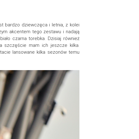
t bardzo dziewczęca i letnia, z kolei
szym akcentem tego zestawu i nadają
iało czarna torebka. Dzisiaj również
Na szczęście mam ich jeszcze kilka.
ętacie lansowane kilka sezonów temu