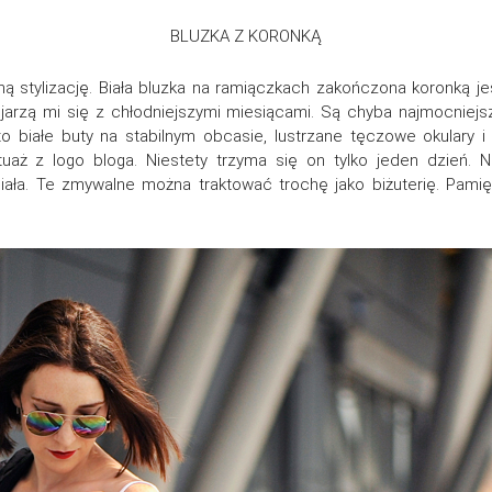
BLUZKA Z KORONKĄ
 stylizację. Biała bluzka na ramiączkach zakończona koronką jes
ojarzą mi się z chłodniejszymi miesiącami. Są chyba najmocniej
 białe buty na stabilnym obcasie, lustrzane tęczowe okulary i b
aż z logo bloga. Niestety trzyma się on tylko jeden dzień. 
ciała. Te zmywalne można traktować trochę jako biżuterię. Pami