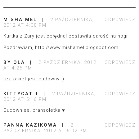
MISHA MEL
2 PAŹDZIERNIKA,
ODPOWIEDZ
2012 AT 4:08 PM
Kurtka z Zary jest obłędna! postawiła całość na nogi!
Pozdrawiam,
http://www.mishamel.blogspot.com
BY OLA
2 PAŹDZIERNIKA, 2012
ODPOWIEDZ
AT 4:26 PM
też żakiet jest cudowny :)
KITTYCAT †
2 PAŹDZIERNIKA,
ODPOWIEDZ
2012 AT 5:16 PM
Cudowniee, bransoletka ♥
PANNA KAZIKOWA
2
ODPOWIEDZ
PAŹDZIERNIKA, 2012 AT 6:02 PM