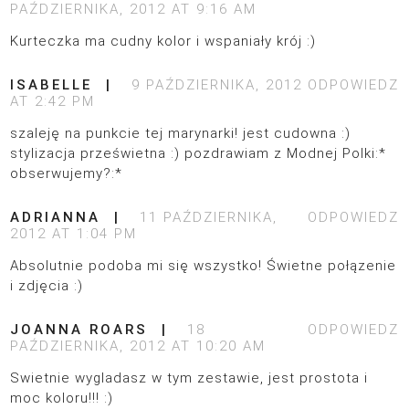
PAŹDZIERNIKA, 2012 AT 9:16 AM
Kurteczka ma cudny kolor i wspaniały krój :)
ISABELLE
9 PAŹDZIERNIKA, 2012
ODPOWIEDZ
AT 2:42 PM
szaleję na punkcie tej marynarki! jest cudowna :)
stylizacja prześwietna :) pozdrawiam z Modnej Polki:*
obserwujemy?:*
ADRIANNA
11 PAŹDZIERNIKA,
ODPOWIEDZ
2012 AT 1:04 PM
Absolutnie podoba mi się wszystko! Świetne połązenie
i zdjęcia :)
JOANNA ROARS
18
ODPOWIEDZ
PAŹDZIERNIKA, 2012 AT 10:20 AM
Swietnie wygladasz w tym zestawie, jest prostota i
moc koloru!!! :)