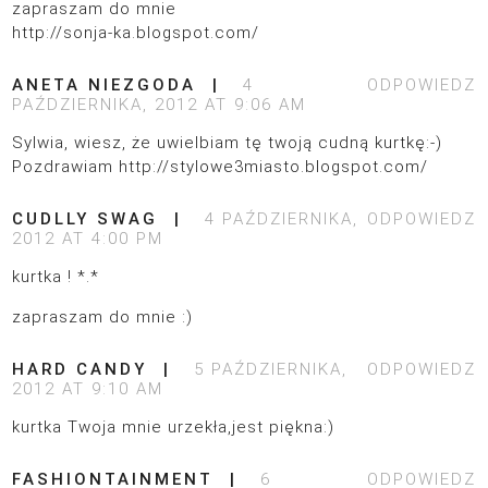
zapraszam do mnie
http://sonja-ka.blogspot.com/
ANETA NIEZGODA
4
ODPOWIEDZ
PAŹDZIERNIKA, 2012 AT 9:06 AM
Sylwia, wiesz, że uwielbiam tę twoją cudną kurtkę:-)
Pozdrawiam
http://stylowe3miasto.blogspot.com/
CUDLLY SWAG
4 PAŹDZIERNIKA,
ODPOWIEDZ
2012 AT 4:00 PM
kurtka ! *.*
zapraszam do mnie :)
HARD CANDY
5 PAŹDZIERNIKA,
ODPOWIEDZ
2012 AT 9:10 AM
kurtka Twoja mnie urzekła,jest piękna:)
FASHIONTAINMENT
6
ODPOWIEDZ