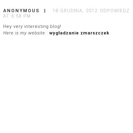
ANONYMOUS
18 GRUDNIA, 2012
ODPOWIEDZ
AT 6:58 PM
Hey very interesting blog!
Here is my website
:
wygładzanie zmarszczek
© 2026
POLITYKA PRYWATNOŚCI
DESIGN:
SIXBOX.ES