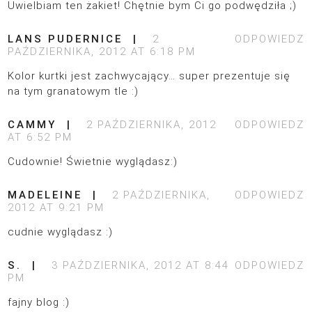
Uwielbiam ten żakiet! Chętnie bym Ci go podwędziła ;)
LANS PUDERNICE
2
ODPOWIEDZ
PAŹDZIERNIKA, 2012 AT 6:18 PM
Kolor kurtki jest zachwycający… super prezentuje się
na tym granatowym tle :)
CAMMY
2 PAŹDZIERNIKA, 2012
ODPOWIEDZ
AT 6:52 PM
Cudownie! Świetnie wyglądasz:)
MADELEINE
2 PAŹDZIERNIKA,
ODPOWIEDZ
2012 AT 9:21 PM
cudnie wyglądasz :)
S.
3 PAŹDZIERNIKA, 2012 AT 8:44
ODPOWIEDZ
PM
fajny blog :)