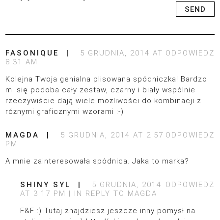
FASONIQUE
5 GRUDNIA, 2014 AT
ODPOWIEDZ
8:31 AM
Kolejna Twoja genialna plisowana spódniczka! Bardzo
mi się podoba cały zestaw, czarny i biały wspólnie
rzeczywiście dają wiele możliwości do kombinacji z
różnymi graficznymi wzorami :-)
MAGDA
5 GRUDNIA, 2014 AT 2:57
ODPOWIEDZ
PM
A mnie zainteresowała spódnica. Jaka to marka?
SHINY SYL
5 GRUDNIA, 2014
ODPOWIEDZ
AT 3:17 PM
IN REPLY TO
MAGDA
F&F :) Tutaj znajdziesz jeszcze inny pomysł na