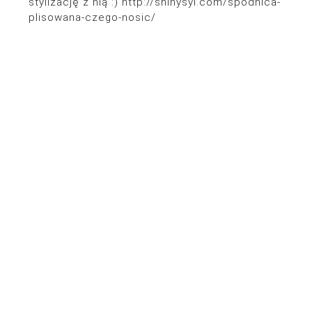
stylizację z nią :)
http://shinysyl.com/spodnica-
plisowana-czego-nosic/
© 2026
POLITYKA PRYWATNOŚCI
DESIGN:
SIXBOX.ES
SHINYSYL.COM