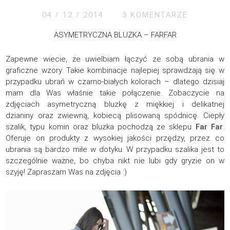
04 / 12 / 2014
3 KOMENTARZE
ASYMETRYCZNA BLUZKA – FARFAR
Zapewne wiecie, że uwielbiam łączyć ze sobą ubrania w
graficzne wzory. Takie kombinacje najlepiej sprawdzają się w
przypadku ubrań w czarno-białych kolorach – dlatego dzisiaj
mam dla Was właśnie takie połączenie. Zobaczycie na
zdjęciach asymetryczną bluzkę z miękkiej i delikatnej
dzianiny oraz zwiewną, kobiecą plisowaną spódnicę. Ciepły
szalik, typu komin oraz bluzka pochodzą ze sklepu
Far Far
.
Oferuje on produkty z wysokiej jakości przędzy, przez co
ubrania są bardzo miłe w dotyku. W przypadku szalika jest to
szczególnie ważne, bo chyba nikt nie lubi gdy gryzie on w
szyję! Zapraszam Was na zdjęcia :)